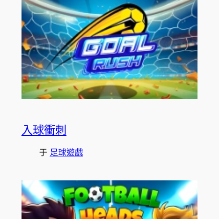
入球衝刺
于
足球遊戲