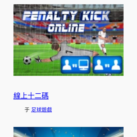
線上十二碼
于
足球遊戲