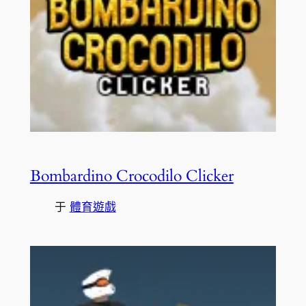
Bombardino Crocodilo Clicker
于
體育遊戲