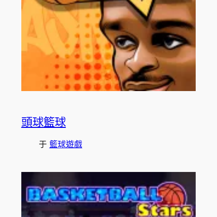
頭球籃球
于
籃球遊戲