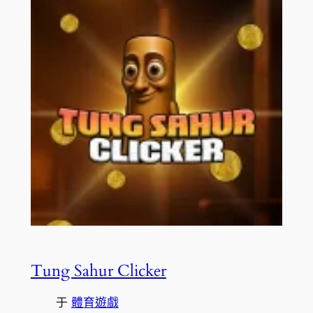
Tung Sahur Clicker
于
體育遊戲