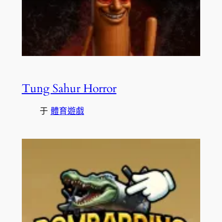
Tung Sahur Horror
于
體育遊戲