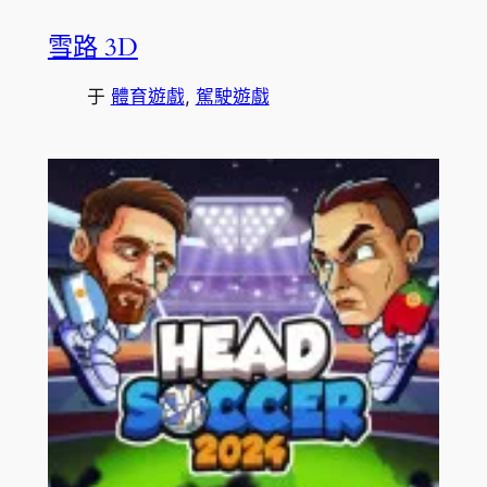
雪路 3D
于
體育遊戲
, 
駕駛遊戲