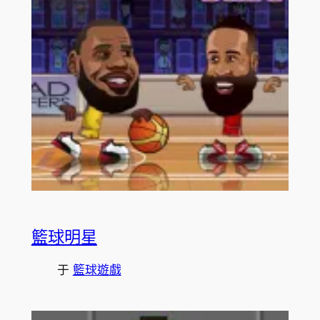
籃球明星
于
籃球遊戲