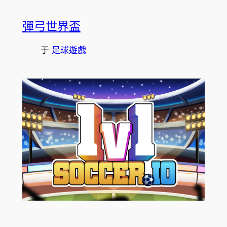
彈弓世界盃
于
足球遊戲