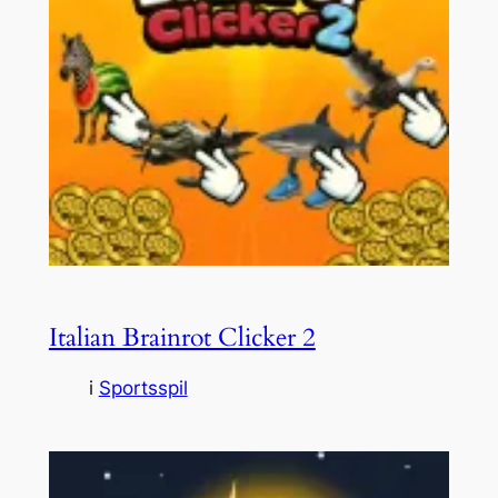
Italian Brainrot Clicker 2
i
Sportsspil