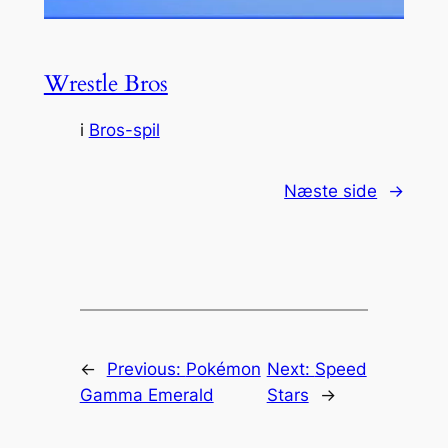
Wrestle Bros
i
Bros-spil
Næste side
→
←
Previous:
Pokémon
Next:
Speed
Gamma Emerald
Stars
→