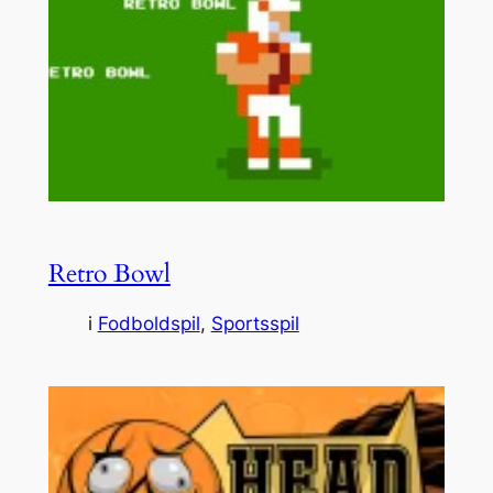
Retro Bowl
i
Fodboldspil
, 
Sportsspil