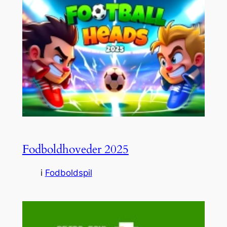
Fodboldhoveder 2025
i
Fodboldspil