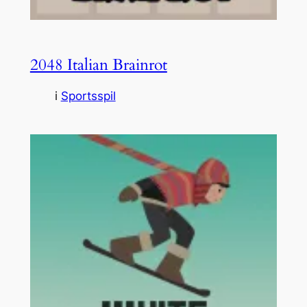
2048 Italian Brainrot
i
Sportsspil