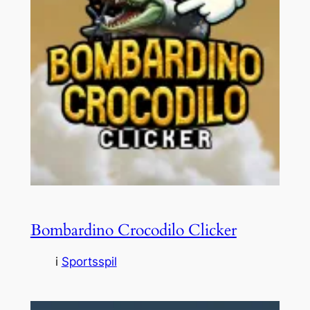
Bombardino Crocodilo Clicker
i
Sportsspil