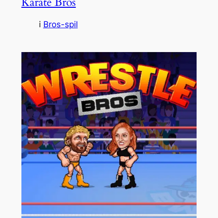
Karate Bros
i
Bros-spil