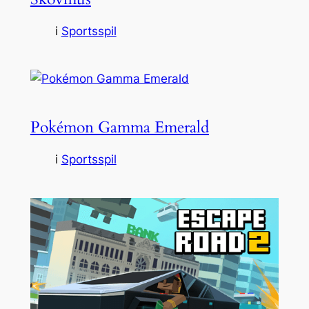
i
Sportsspil
Pokémon Gamma Emerald
i
Sportsspil