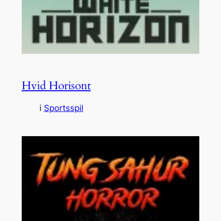
Hvid Horisont
i
Sportsspil