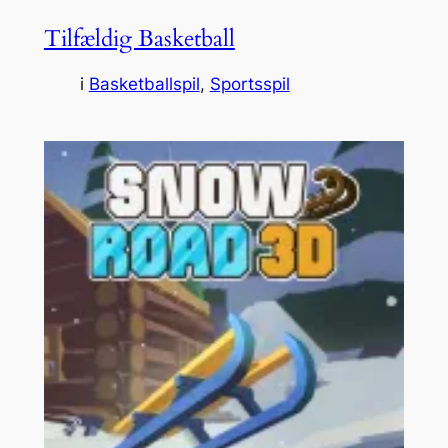
Tilfældig Basketball
i
Basketballspil
, 
Sportsspil