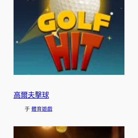
高爾夫擊球
于
體育遊戲