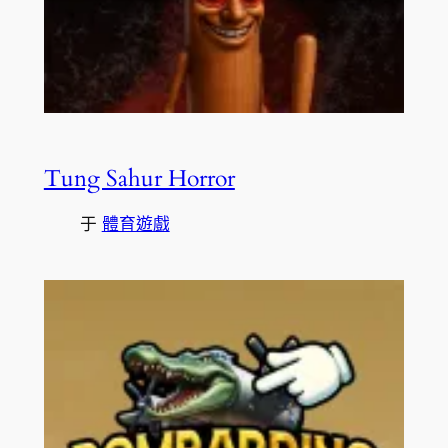
Tung Sahur Horror
于
體育遊戲