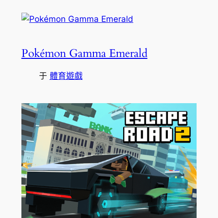
Pokémon Gamma Emerald
于
體育遊戲