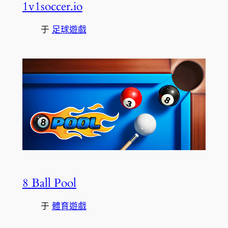
1v1soccer.io
于
足球遊戲
8 Ball Pool
于
體育遊戲