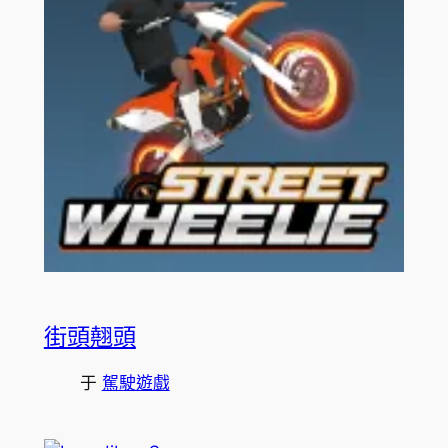
街頭翹頭
于
駕駛遊戲