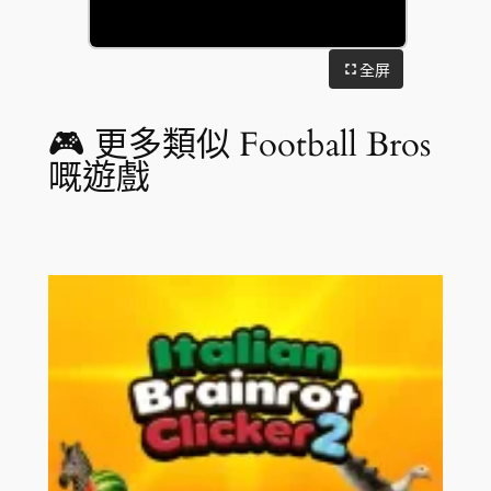
全屏
🎮 更多類似 Football Bros
嘅遊戲