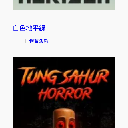
白色地平線
于
體育遊戲