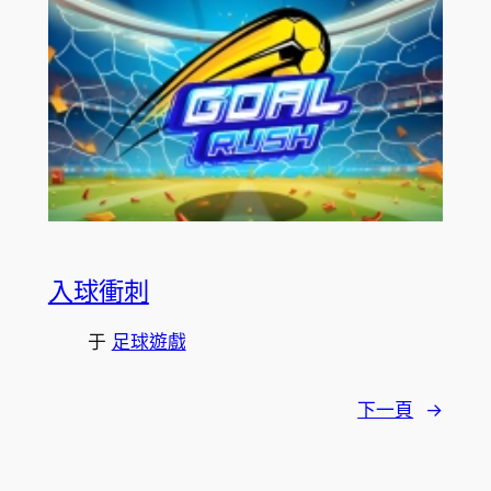
入球衝刺
于
足球遊戲
下一頁
→