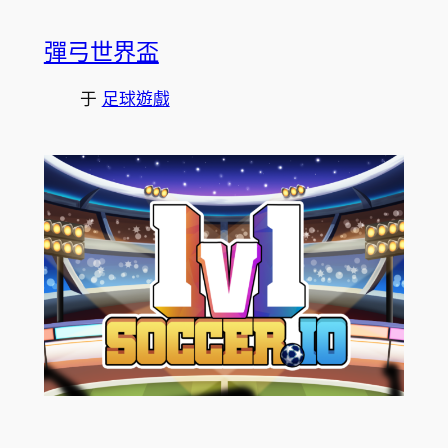
彈弓世界盃
于
足球遊戲