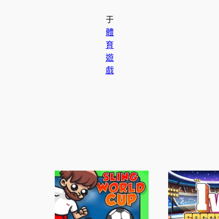
于
體
育
遊
戲