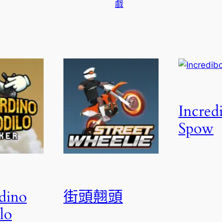
戲
Incred
Spow
dino
街頭翹頭
lo