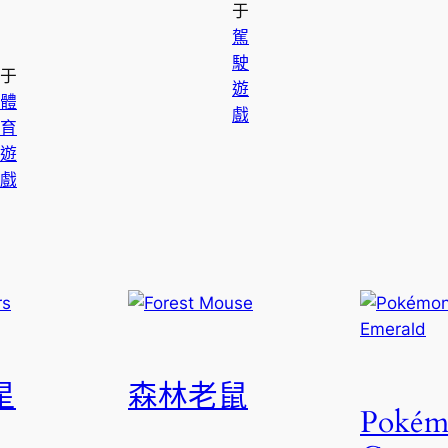
于
駕
駛
于
遊
體
戲
育
遊
戲
星
森林老鼠
Pokém