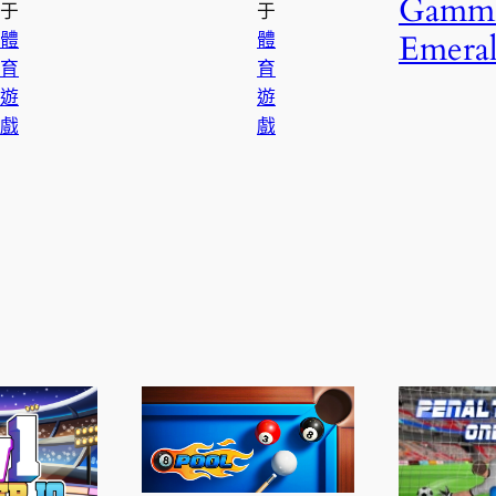
Gamm
于
于
Emera
體
體
育
育
遊
遊
戲
戲