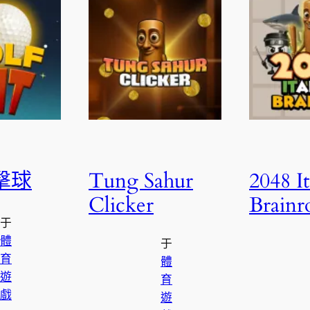
擊球
Tung Sahur
2048 It
Clicker
Brainr
于
體
于
育
體
遊
育
戲
遊