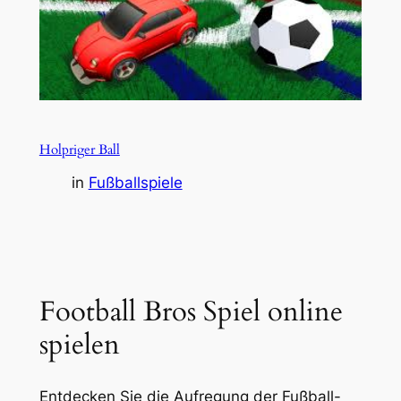
Holpriger Ball
in
Fußballspiele
Football Bros Spiel online
spielen
Entdecken Sie die Aufregung der
Fußball-