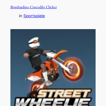
Bombardino Crocodilo Clicker
in
Sportspiele