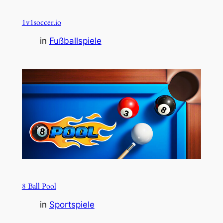
1v1soccer.io
in
Fußballspiele
8 Ball Pool
in
Sportspiele