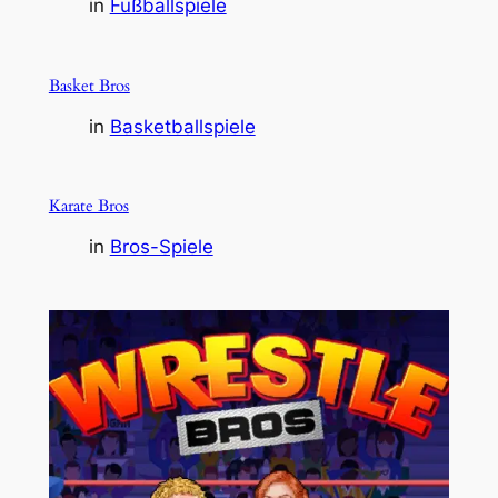
in
Fußballspiele
Basket Bros
in
Basketballspiele
Karate Bros
in
Bros-Spiele