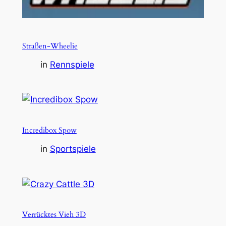
Straßen-Wheelie
in
Rennspiele
Incredibox Spow
in
Sportspiele
Verrücktes Vieh 3D