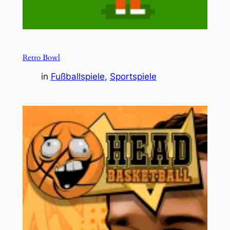
Retro Bowl
in
Fußballspiele
, 
Sportspiele