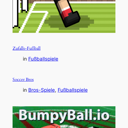
Zufalls-Fußball
in
Fußballspiele
Soccer Bros
in
Bros-Spiele
, 
Fußballspiele