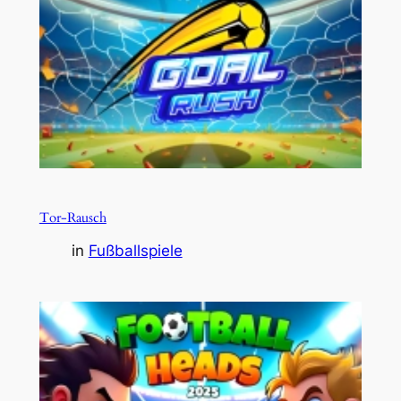
Tor-Rausch
in
Fußballspiele