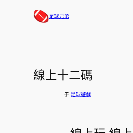
跳
至
足球兄弟
主
要
內
容
線上十二碼
于
足球遊戲