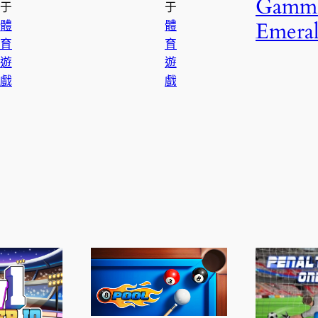
Gamm
于
于
Emera
體
體
育
育
遊
遊
戲
戲