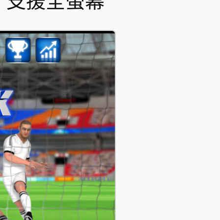
戲，支援全螢幕