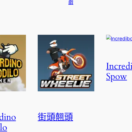
戲
Incred
Spow
dino
街頭翹頭
lo