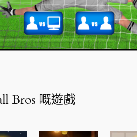
ll Bros 嘅遊戲