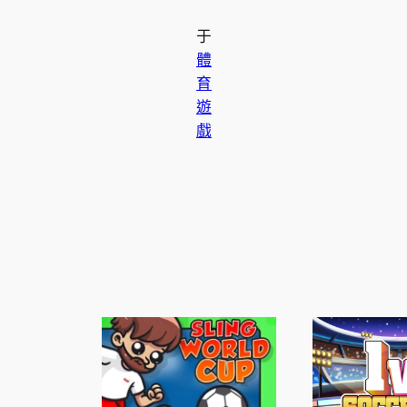
于
體
育
遊
戲