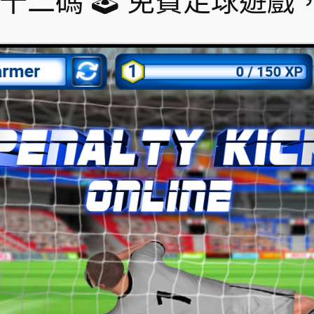
十二碼 🕹 免費足球遊