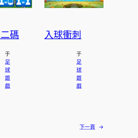
十二碼
入球衝刺
于
于
足
足
球
球
遊
遊
戲
戲
下一頁
→