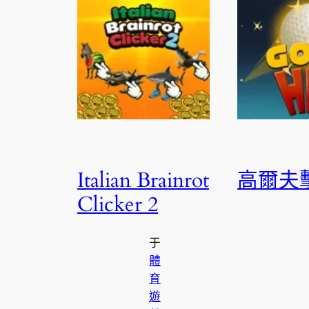
Italian Brainrot
高爾夫
Clicker 2
于
體
育
遊