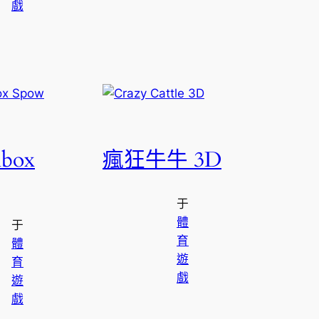
戲
ibox
瘋狂牛牛 3D
于
體
于
育
體
遊
育
戲
遊
戲