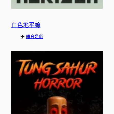
白色地平線
于
體育遊戲