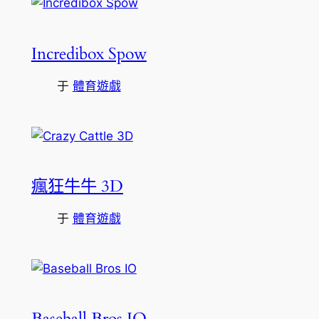
Incredibox Spow
于
體育遊戲
瘋狂牛牛 3D
于
體育遊戲
Baseball Bros IO