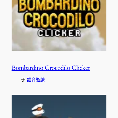
Bombardino Crocodilo Clicker
于
體育遊戲