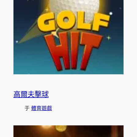
高爾夫擊球
于
體育遊戲