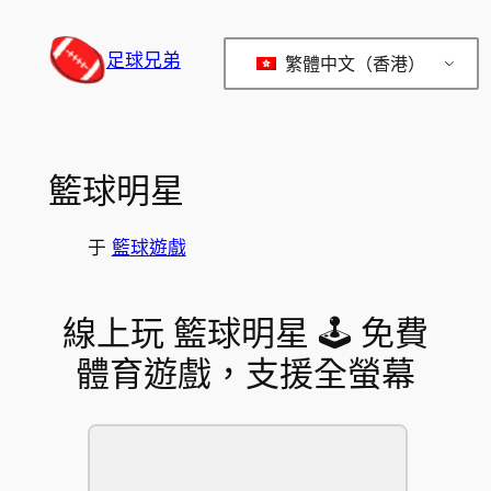
跳
至
足球兄弟
繁體中文（香港）
主
要
內
容
籃球明星
于
籃球遊戲
線上玩 籃球明星 🕹 免費
體育遊戲，支援全螢幕