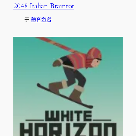
2048 Italian Brainrot
于
體育遊戲