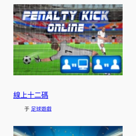
線上十二碼
于
足球遊戲