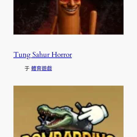
Tung Sahur Horror
于
體育遊戲