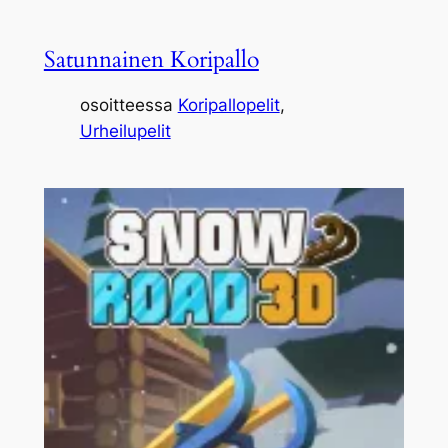
Satunnainen Koripallo
osoitteessa
Koripallopelit
, 
Urheilupelit