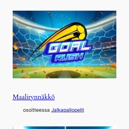
Maalirynnäkkö
osoitteessa
Jalkapallopelit