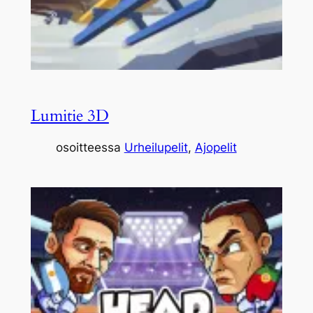
Lumitie 3D
osoitteessa
Urheilupelit
, 
Ajopelit