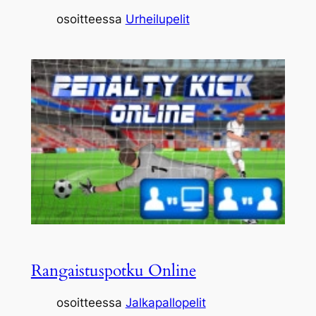
osoitteessa
Urheilupelit
Rangaistuspotku Online
osoitteessa
Jalkapallopelit