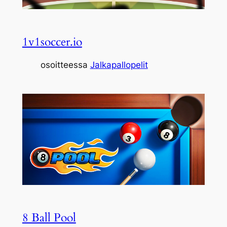
1v1soccer.io
osoitteessa
Jalkapallopelit
8 Ball Pool