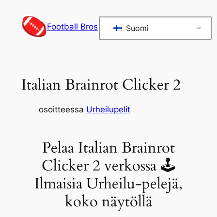
Siirry
sisältöön
Football Bros
Suomi
Italian Brainrot Clicker 2
osoitteessa
Urheilupelit
Pelaa Italian Brainrot
Clicker 2 verkossa 🕹
Ilmaisia Urheilu-pelejä,
koko näytöllä