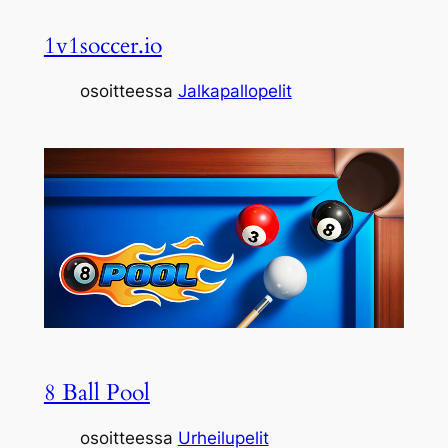
1v1soccer.io
osoitteessa
Jalkapallopelit
8 Ball Pool
osoitteessa
Urheilupelit