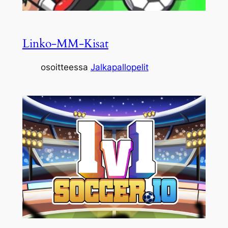
Linko-MM-Kisat
osoitteessa
Jalkapallopelit