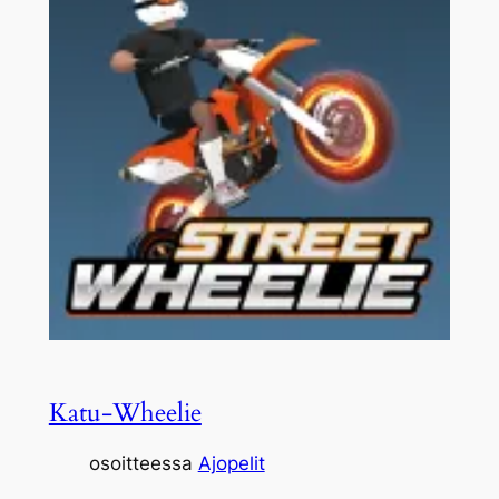
Katu-Wheelie
osoitteessa
Ajopelit