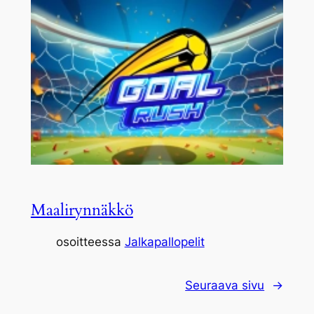
Maalirynnäkkö
osoitteessa
Jalkapallopelit
Seuraava sivu
→