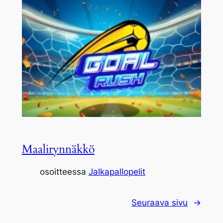
Maalirynnäkkö
osoitteessa
Jalkapallopelit
Seuraava sivu
→