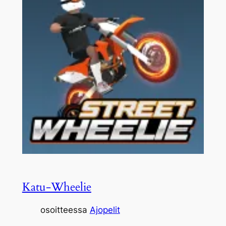
Katu-Wheelie
osoitteessa
Ajopelit