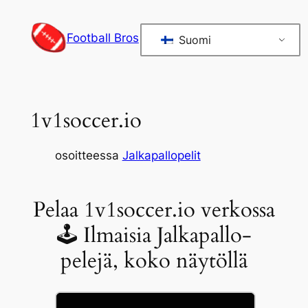
Siirry
sisältöön
Football Bros
Suomi
1v1soccer.io
osoitteessa
Jalkapallopelit
Pelaa 1v1soccer.io verkossa
🕹 Ilmaisia Jalkapallo-
pelejä, koko näytöllä