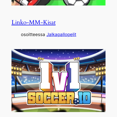
Linko-MM-Kisat
osoitteessa
Jalkapallopelit