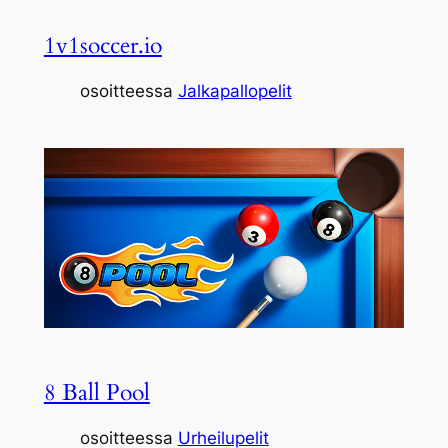
1v1soccer.io
osoitteessa
Jalkapallopelit
8 Ball Pool
osoitteessa
Urheilupelit