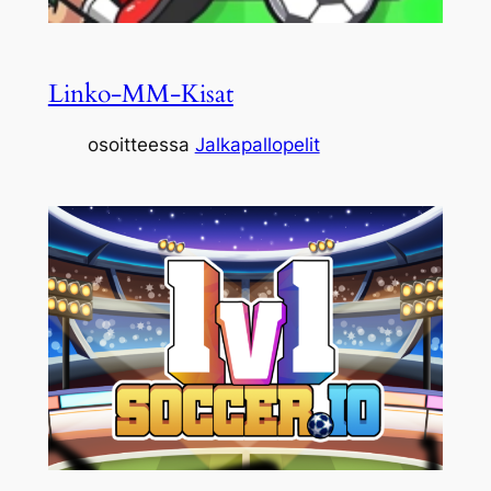
Linko-MM-Kisat
osoitteessa
Jalkapallopelit