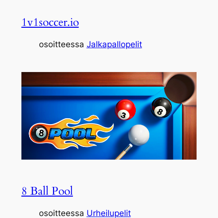
1v1soccer.io
osoitteessa
Jalkapallopelit
8 Ball Pool
osoitteessa
Urheilupelit