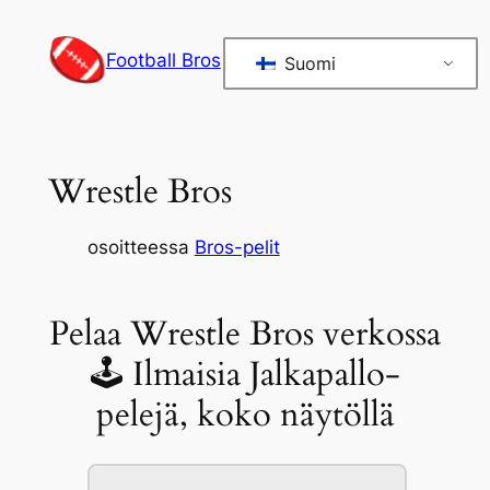
Siirry
sisältöön
Football Bros
Suomi
Wrestle Bros
osoitteessa
Bros-pelit
Pelaa Wrestle Bros verkossa
🕹 Ilmaisia Jalkapallo-
pelejä, koko näytöllä