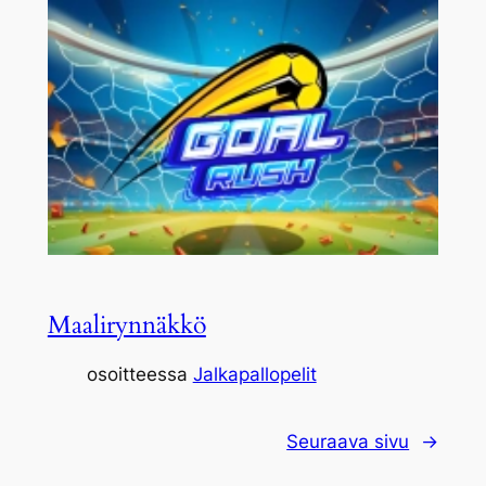
Maalirynnäkkö
osoitteessa
Jalkapallopelit
Seuraava sivu
→