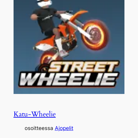
Katu-Wheelie
osoitteessa
Ajopelit