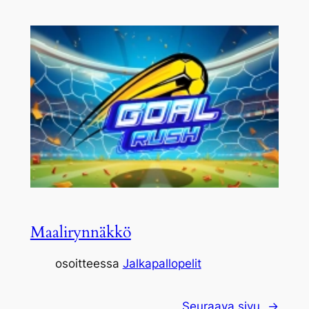
Maalirynnäkkö
osoitteessa
Jalkapallopelit
Seuraava sivu
→