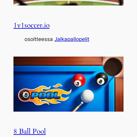
1v1soccer.io
osoitteessa
Jalkapallopelit
8 Ball Pool