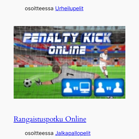
osoitteessa
Urheilupelit
Rangaistuspotku Online
osoitteessa
Jalkapallopelit