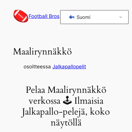
Siirry
sisältöön
Football Bros
Suomi
Maalirynnäkkö
osoitteessa
Jalkapallopelit
Pelaa Maalirynnäkkö
verkossa 🕹 Ilmaisia
Jalkapallo-pelejä, koko
näytöllä