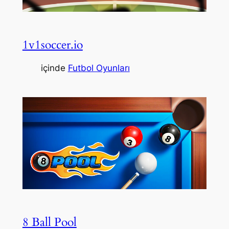
1v1soccer.io
içinde
Futbol Oyunları
8 Ball Pool