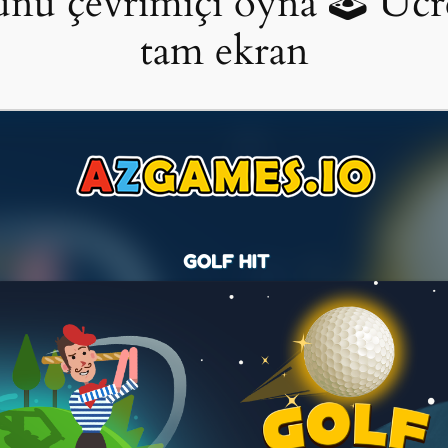
nu çevrimiçi oyna 🕹 Ücret
tam ekran