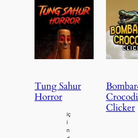
Tung Sahur
Bombar
Horror
Crocodi
Clicker
iç
i
n