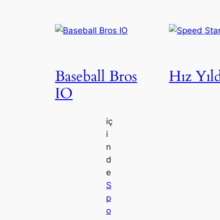
Baseball Bros
Hız Yıld
IO
iç
i
n
d
e
S
p
o