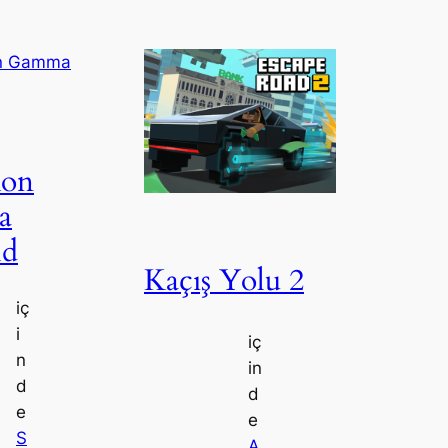
on
a
ld
Kaçış Yolu 2
iç
i
iç
n
in
d
d
e
e
S
A