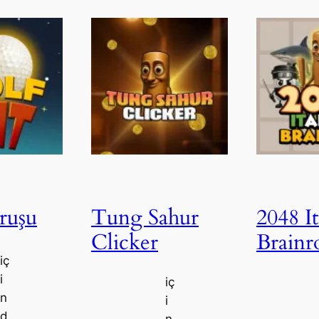
ruşu
Tung Sahur
2048 It
Clicker
Brainr
iç
i
iç
n
i
d