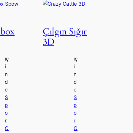
ibox
Çılgın Sığır
3D
iç
iç
i
i
n
n
d
d
e
e
S
S
p
p
o
o
r
r
O
O