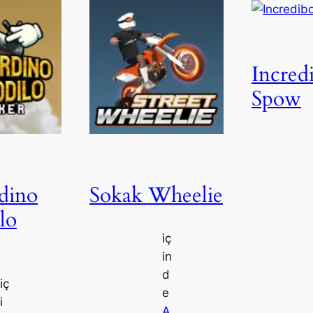
Incred
Spow
dino
Sokak Wheelie
lo
iç
in
d
iç
e
i
A