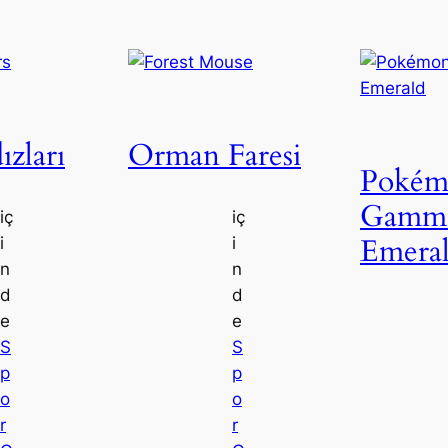
ızları
Orman Faresi
Pokém
Gamm
iç
iç
Emera
i
i
n
n
d
d
e
e
S
S
p
p
o
o
r
r