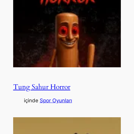
Tung Sahur Horror
içinde
Spor Oyunları