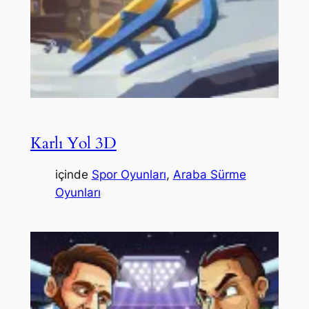
Karlı Yol 3D
içinde
Spor Oyunları
, 
Araba Sürme
Oyunları