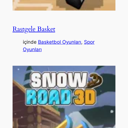
Rastgele Basket
içinde
Basketbol Oyunları
, 
Spor
Oyunları