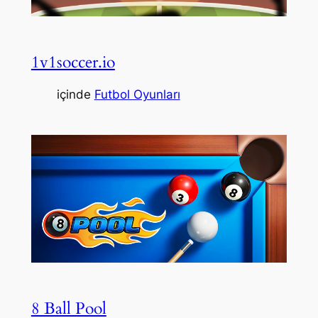
1v1soccer.io
içinde
Futbol Oyunları
8 Ball Pool