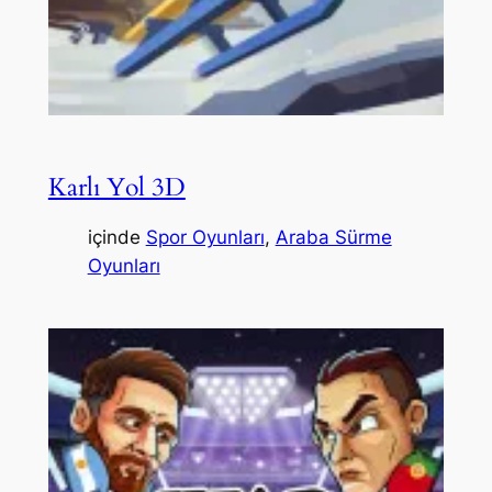
Karlı Yol 3D
içinde
Spor Oyunları
, 
Araba Sürme
Oyunları