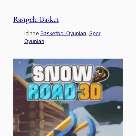
Rastgele Basket
içinde
Basketbol Oyunları
, 
Spor
Oyunları