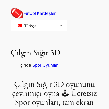
İçeriğe
geç
Futbol Kardeşleri
Türkçe
Çılgın Sığır 3D
içinde
Spor Oyunları
Çılgın Sığır 3D oyununu
çevrimiçi oyna 🕹 Ücretsiz
Spor oyunları, tam ekran