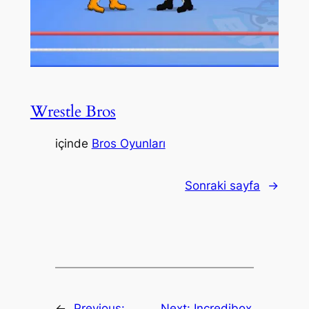
Wrestle Bros
içinde
Bros Oyunları
Sonraki sayfa
→
←
Previous:
Next:
Incredibox