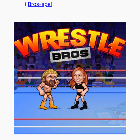
i
Bros-spel