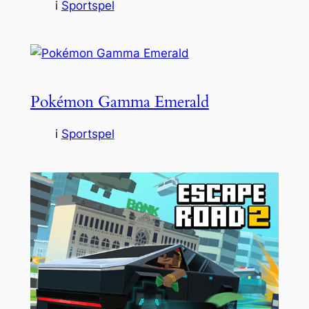
i
Sportspel
Pokémon Gamma Emerald
i
Sportspel