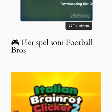
Full skärm
🎮 Fler spel som Football
Bros