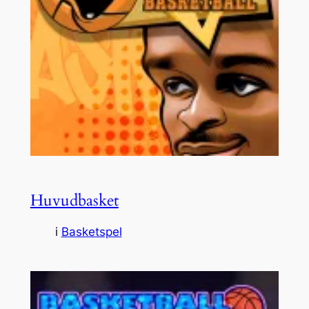
Huvudbasket
i
Basketspel