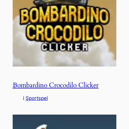
Bombardino Crocodilo Clicker
i
Sportspel