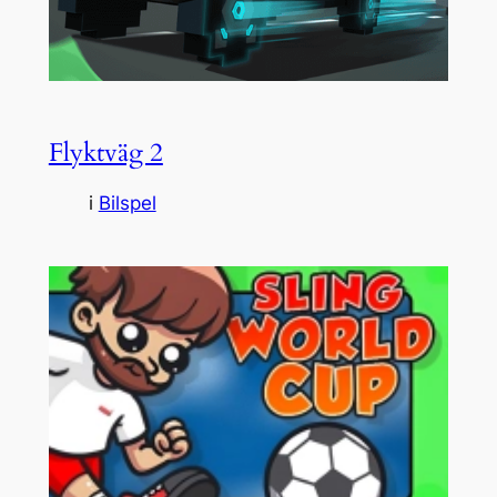
Flyktväg 2
i
Bilspel