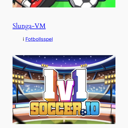
Slunga-VM
i
Fotbollsspel