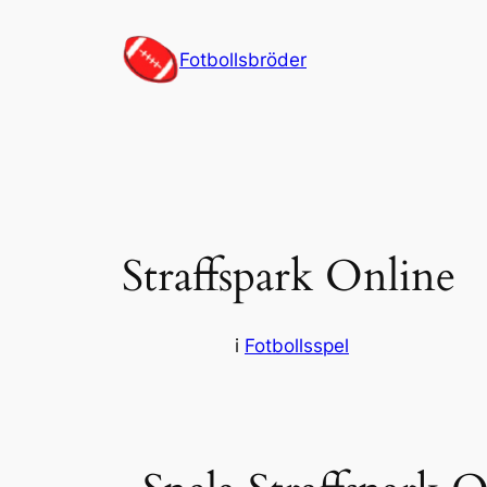
Hoppa
till
Fotbollsbröder
innehåll
Straffspark Online
i
Fotbollsspel