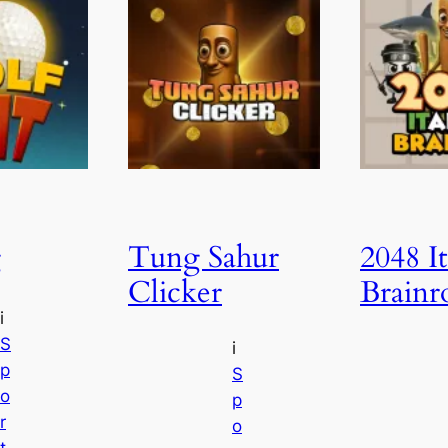
g
Tung Sahur
2048 It
Clicker
Brainr
i
S
i
p
S
o
p
r
o