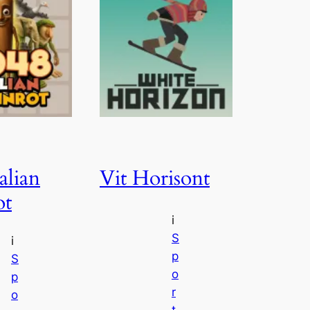
alian
Vit Horisont
ot
i
S
i
p
S
o
p
r
o