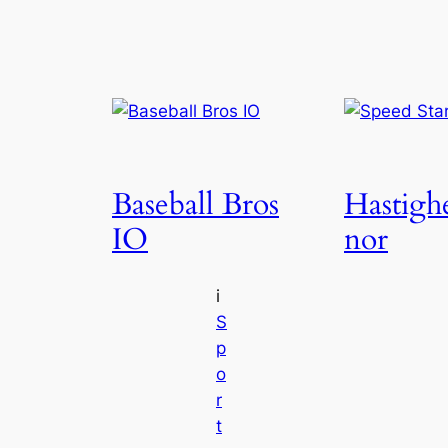
Baseball Bros
Hastighe
IO
nor
i
S
p
o
r
t