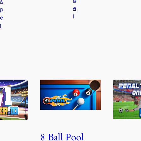
s
e
p
l
e
l
8 Ball Pool