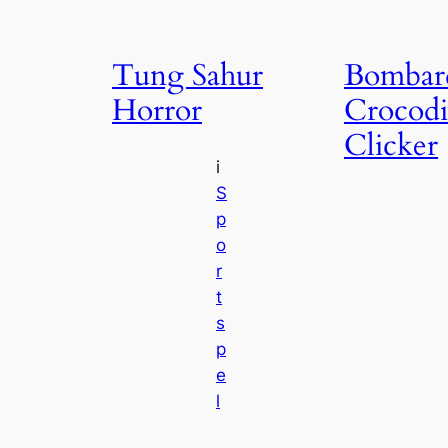
Tung Sahur
Bombar
Horror
Crocodi
Clicker
i
S
p
o
r
t
s
p
e
l