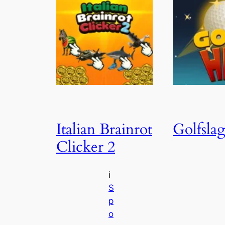
Italian Brainrot
Golfsla
Clicker 2
i
S
p
o