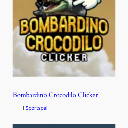
Bombardino Crocodilo Clicker
i
Sportspel