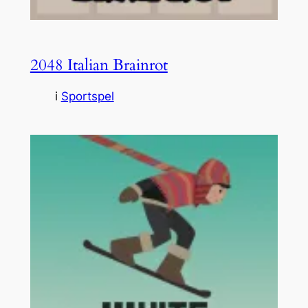
2048 Italian Brainrot
i
Sportspel