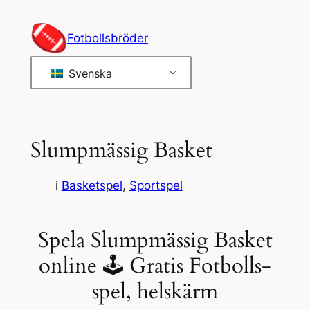
Hoppa
till
Fotbollsbröder
innehåll
Svenska
Slumpmässig Basket
i
Basketspel
, 
Sportspel
Spela Slumpmässig Basket
online 🕹 Gratis Fotbolls-
spel, helskärm