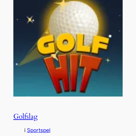
Golfslag
i
Sportspel