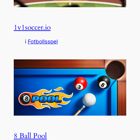
1v1soccer.io
i
Fotbollsspel
8 Ball Pool