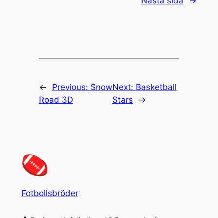
Nästa sida
→
←
Previous:
Snow
Next:
Basketball
Road 3D
Stars
→
Fotbollsbröder