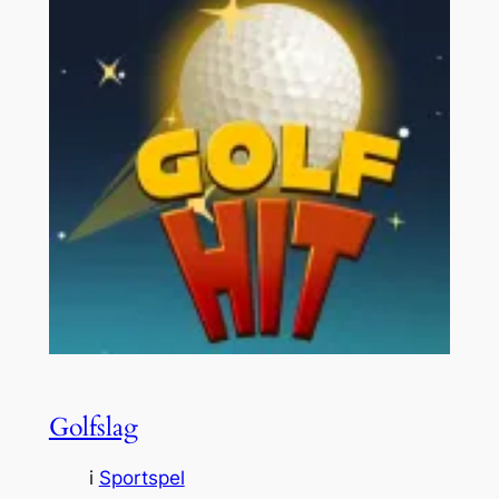
Golfslag
i
Sportspel