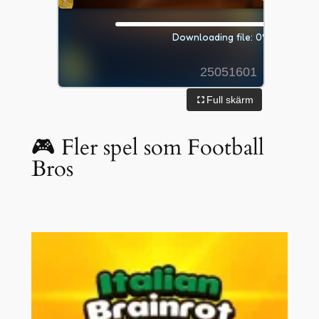
Full skärm
🎮 Fler spel som Football
Bros