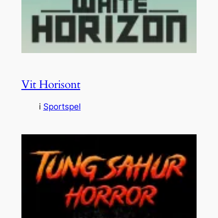
Vit Horisont
i
Sportspel