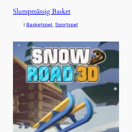
Slumpmässig Basket
i
Basketspel
, 
Sportspel