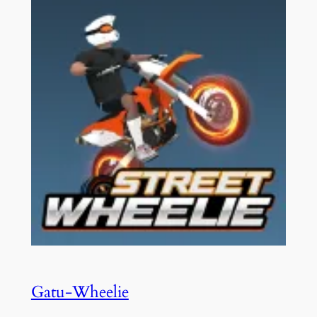
Gatu-Wheelie