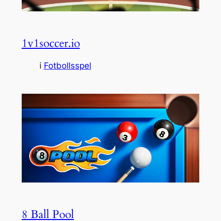
1v1soccer.io
i
Fotbollsspel
8 Ball Pool