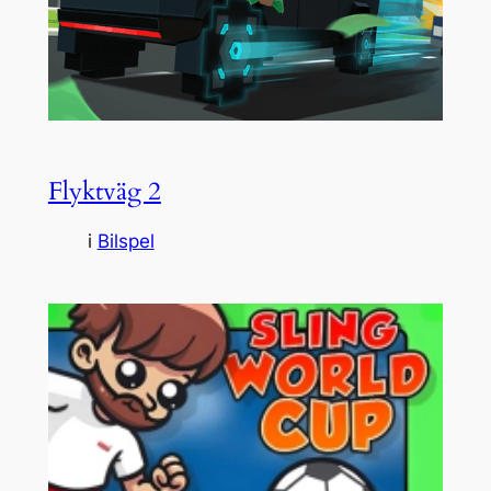
Flyktväg 2
i
Bilspel