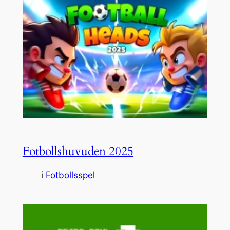
Fotbollshuvuden 2025
i
Fotbollsspel