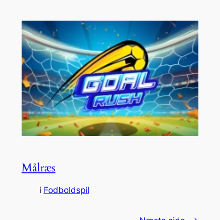
Målræs
i
Fodboldspil