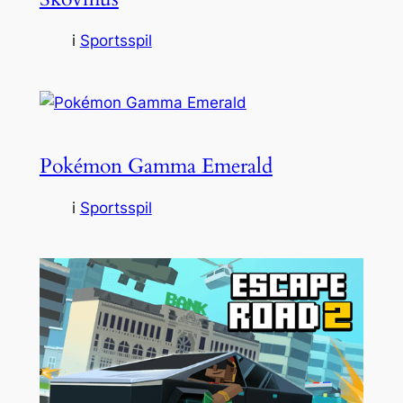
i
Sportsspil
Pokémon Gamma Emerald
i
Sportsspil