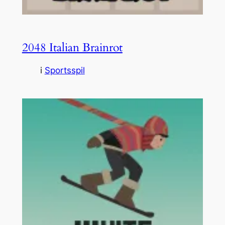
2048 Italian Brainrot
i
Sportsspil