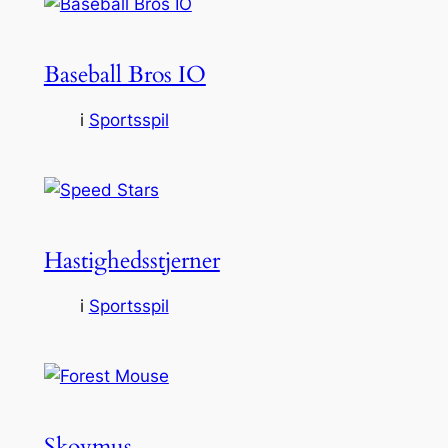
Baseball Bros IO
i
Sportsspil
Hastighedsstjerner
i
Sportsspil
Skovmus