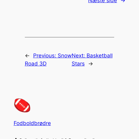
Næste side
→
←
Previous:
Snow
Next:
Basketball
Road 3D
Stars
→
Fodboldbrødre