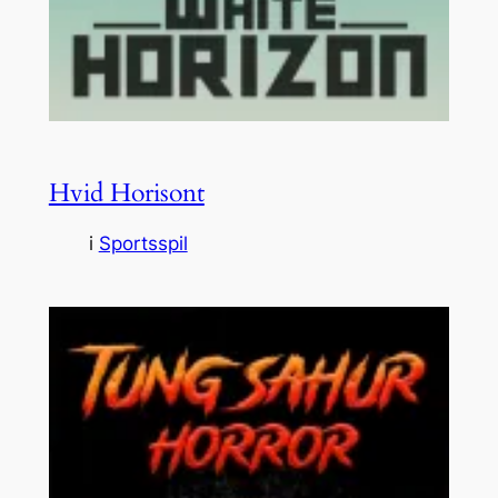
Hvid Horisont
i
Sportsspil