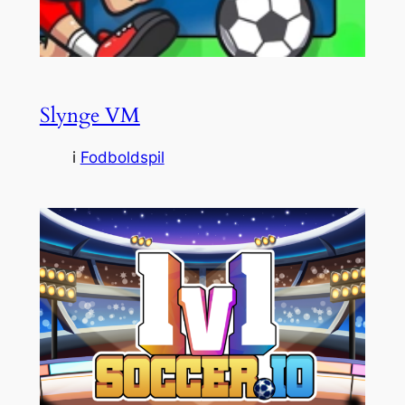
Slynge VM
i
Fodboldspil