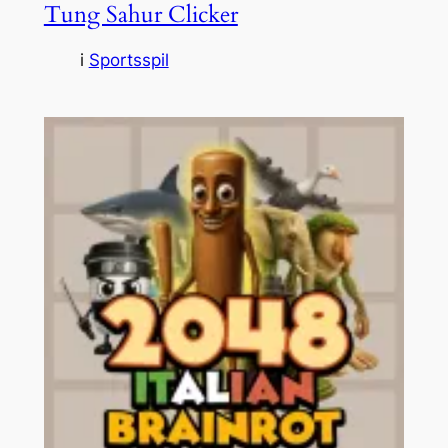
Tung Sahur Clicker
i
Sportsspil