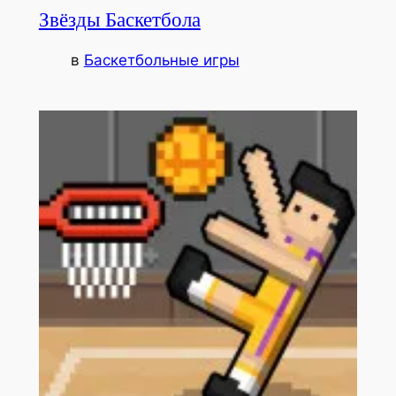
Звёзды Баскетбола
в
Баскетбольные игры