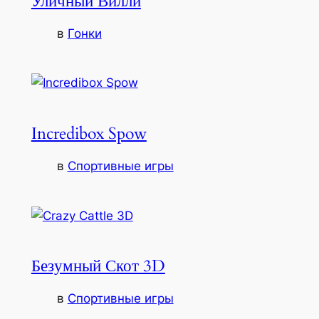
Уличный Вилли
в
Гонки
Incredibox Spow
в
Спортивные игры
Безумный Скот 3D
в
Спортивные игры