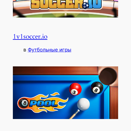
1v1soccer.io
в
Футбольные игры