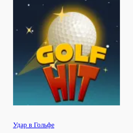
Удар в Гольфе