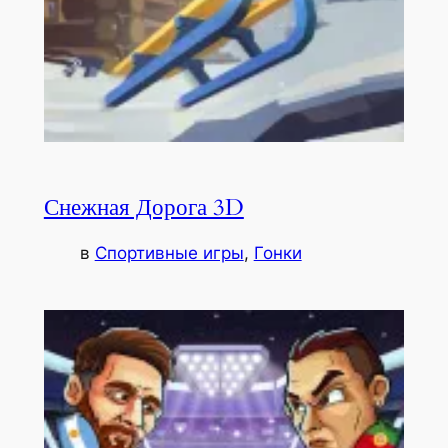
Снежная Дорога 3D
в
Спортивные игры
, 
Гонки