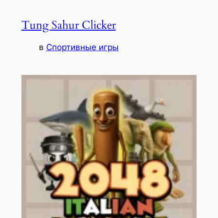
Tung Sahur Clicker
в
Спортивные игры