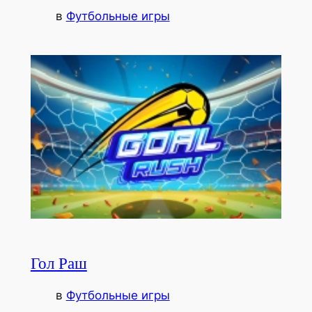
в
Футбольные игры
Гол Раш
в
Футбольные игры