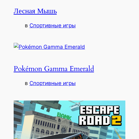
Лесная Мышь
в
Спортивные игры
Pokémon Gamma Emerald
в
Спортивные игры