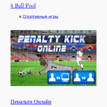
8 Ball Pool
в
Спортивные игры
Пенальти Онлайн