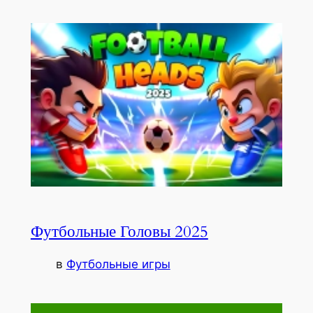
Футбольные Головы 2025
в
Футбольные игры