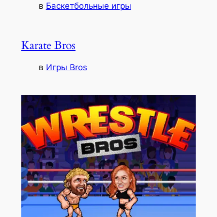
в
Баскетбольные игры
Karate Bros
в
Игры Bros