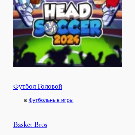
Футбол Головой
в
Футбольные игры
Basket Bros