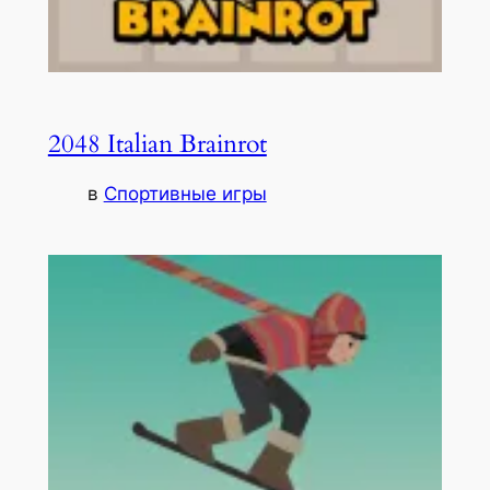
2048 Italian Brainrot
в
Спортивные игры