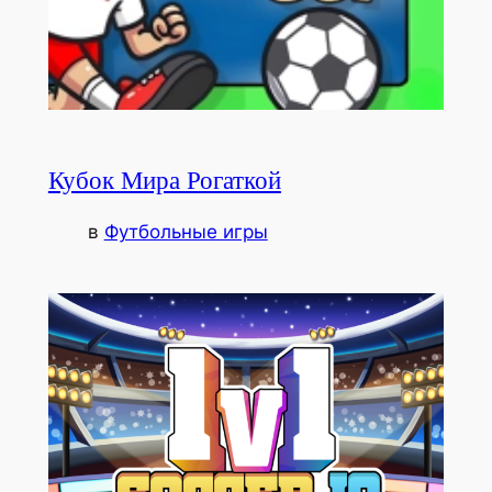
Кубок Мира Рогаткой
в
Футбольные игры