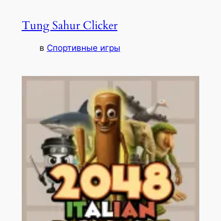
Tung Sahur Clicker
в
Спортивные игры