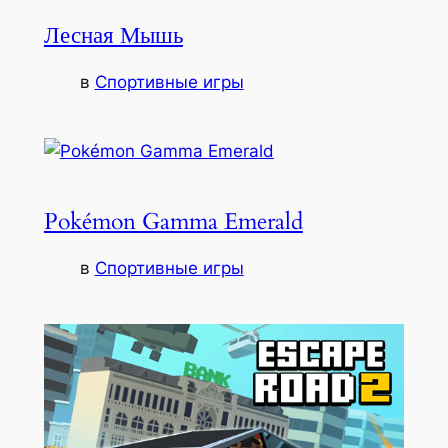
Лесная Мышь
в
Спортивные игры
Pokémon Gamma Emerald
в
Спортивные игры