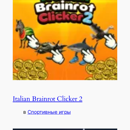
Italian Brainrot Clicker 2
в
Спортивные игры