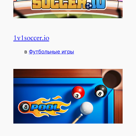
1v1soccer.io
в
Футбольные игры