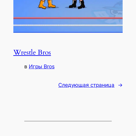
Wrestle Bros
в
Игры Bros
Следующая страница
→