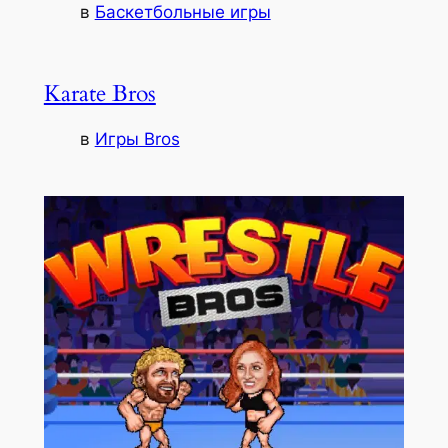
в
Баскетбольные игры
Karate Bros
в
Игры Bros