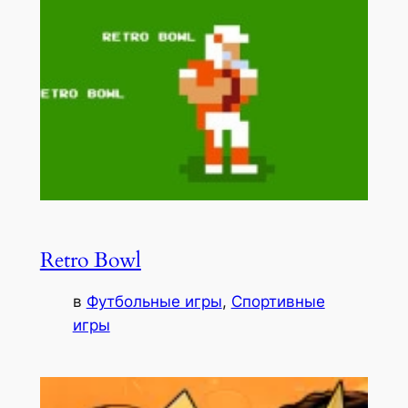
Retro Bowl
в
Футбольные игры
, 
Спортивные
игры