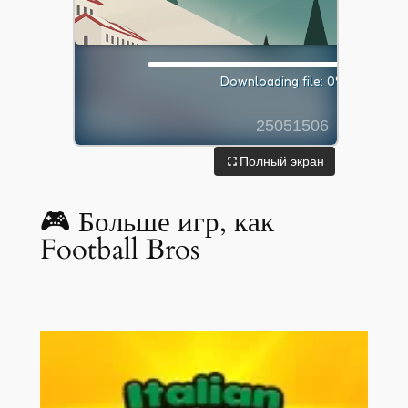
Полный экран
🎮 Больше игр, как
Football Bros