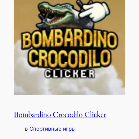
Bombardino Crocodilo Clicker
в
Спортивные игры