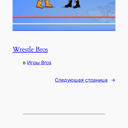
Wrestle Bros
в
Игры Bros
Следующая страница
→