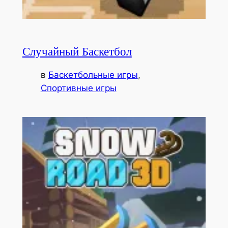
Случайный Баскетбол
в
Баскетбольные игры
, 
Спортивные игры