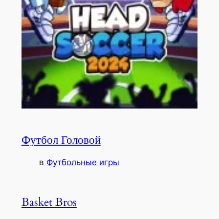
Футбол Головой
в
Футбольные игры
Basket Bros