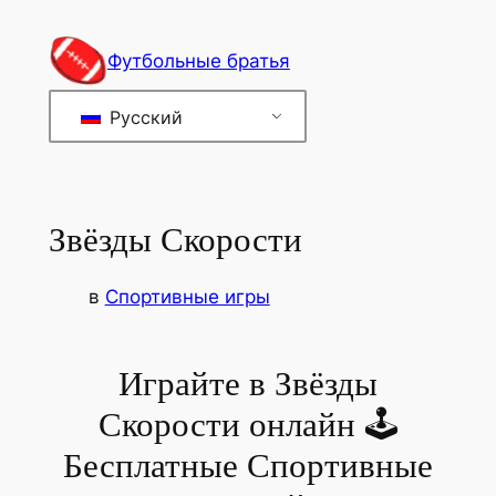
Перейти
к
Футбольные братья
содержимому
Русский
Звёзды Скорости
в
Спортивные игры
Играйте в Звёзды
Скорости онлайн 🕹
Бесплатные Спортивные