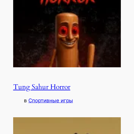
Tung Sahur Horror
в
Спортивные игры