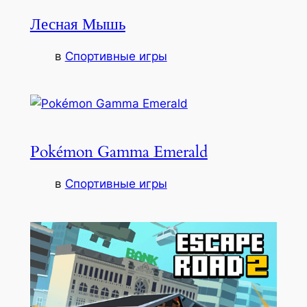
Лесная Мышь
в
Спортивные игры
Pokémon Gamma Emerald
в
Спортивные игры