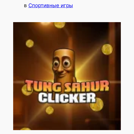
в
Спортивные игры