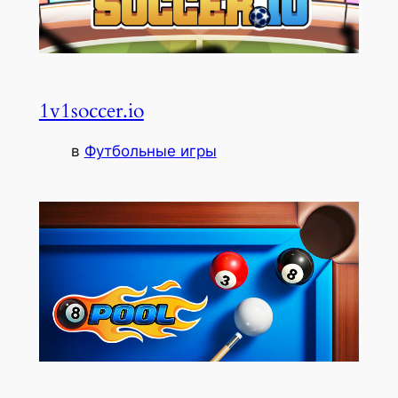
1v1soccer.io
в
Футбольные игры