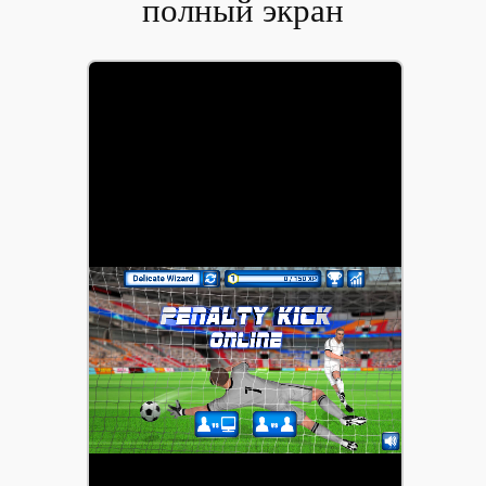
полный экран