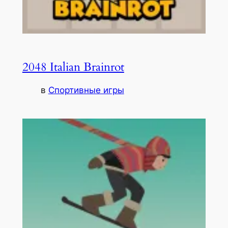
2048 Italian Brainrot
в
Спортивные игры