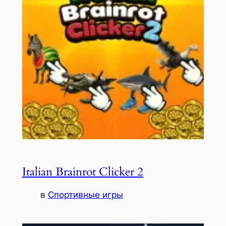
Italian Brainrot Clicker 2
в
Спортивные игры