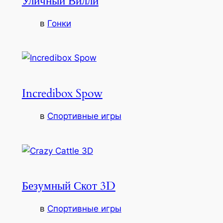
Уличный Вилли
в
Гонки
Incredibox Spow
в
Спортивные игры
Безумный Скот 3D
в
Спортивные игры