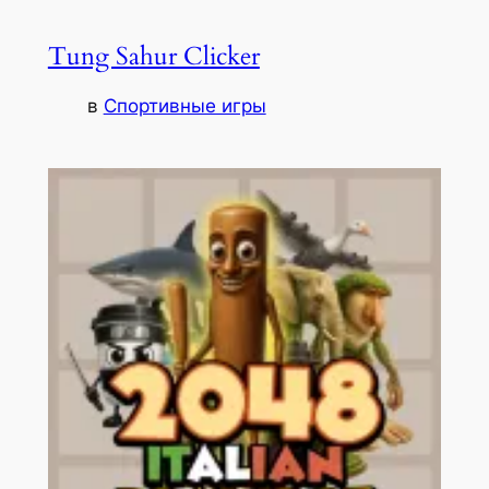
Tung Sahur Clicker
в
Спортивные игры