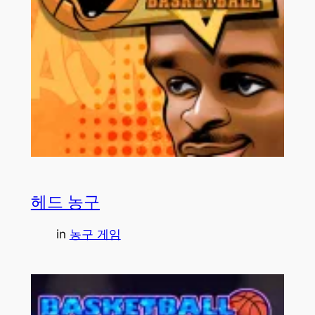
헤드 농구
in
농구 게임