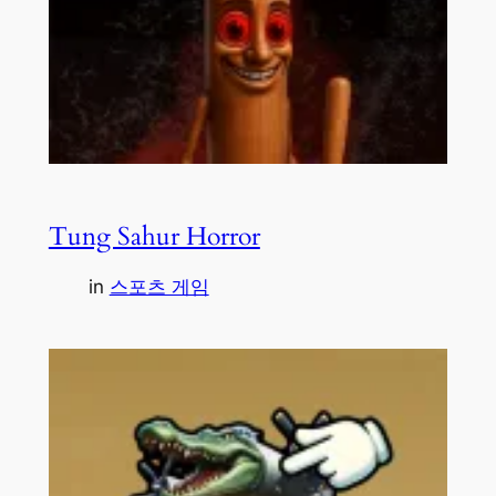
Tung Sahur Horror
in
스포츠 게임