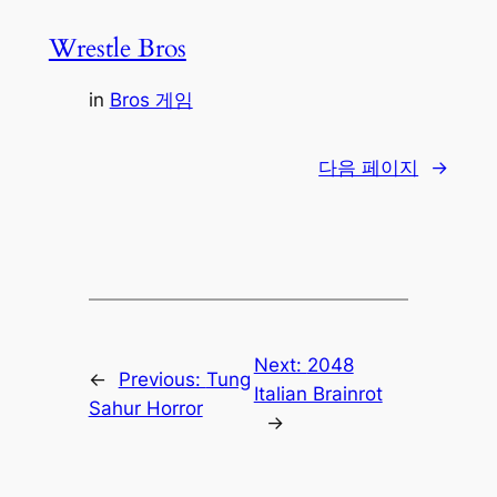
Wrestle Bros
in
Bros 게임
다음 페이지
→
Next:
2048
←
Previous:
Tung
Italian Brainrot
Sahur Horror
→