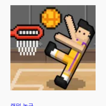
랜덤 농구