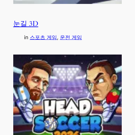
눈길 3D
in
스포츠 게임
, 
운전 게임