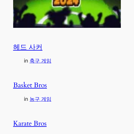
헤드 사커
in
축구 게임
Basket Bros
in
농구 게임
Karate Bros