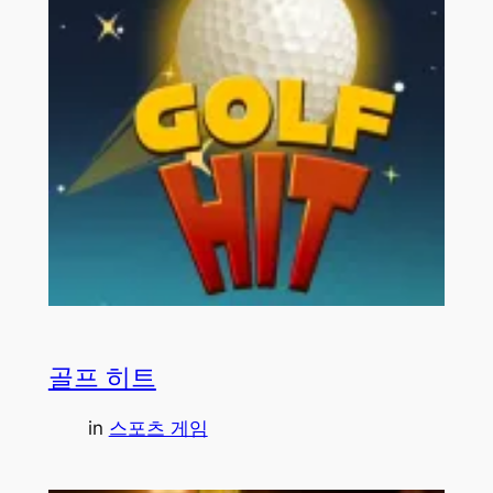
골프 히트
in
스포츠 게임