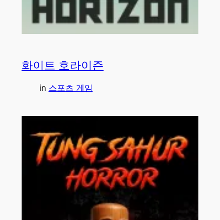
화이트 호라이즌
in
스포츠 게임