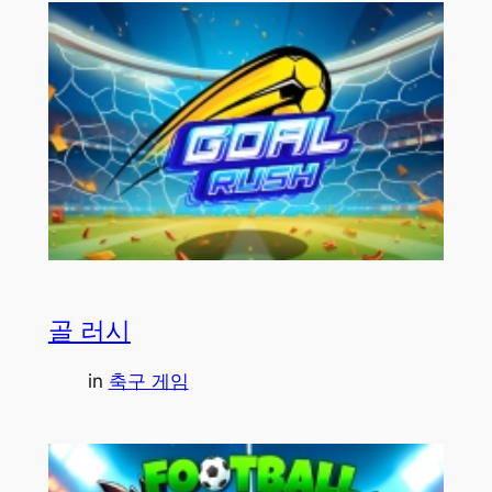
골 러시
in
축구 게임