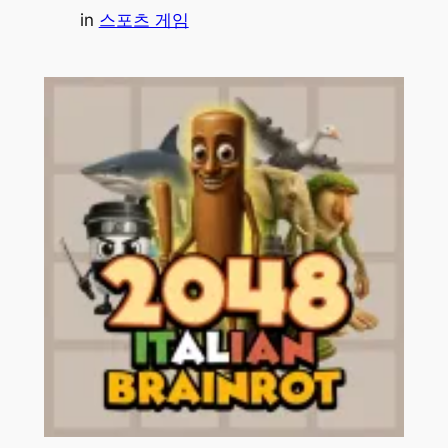
in
스포츠 게임