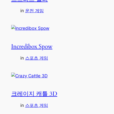
in
운전 게임
Incredibox Spow
in
스포츠 게임
크레이지 캐틀 3D
in
스포츠 게임