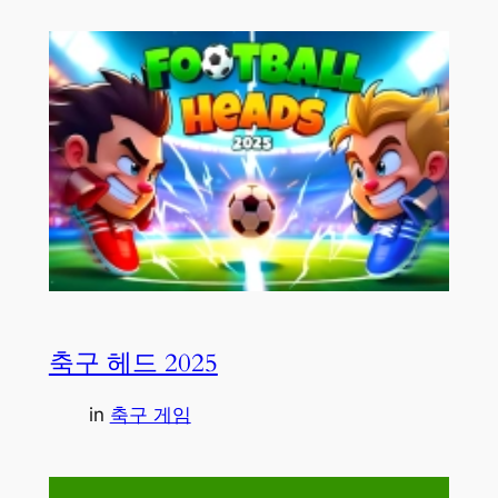
축구 헤드 2025
in
축구 게임