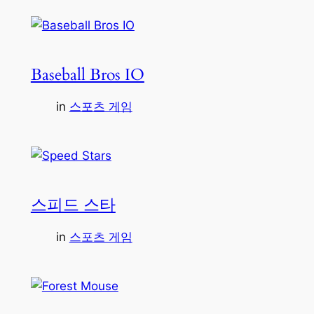
Baseball Bros IO
in
스포츠 게임
스피드 스타
in
스포츠 게임