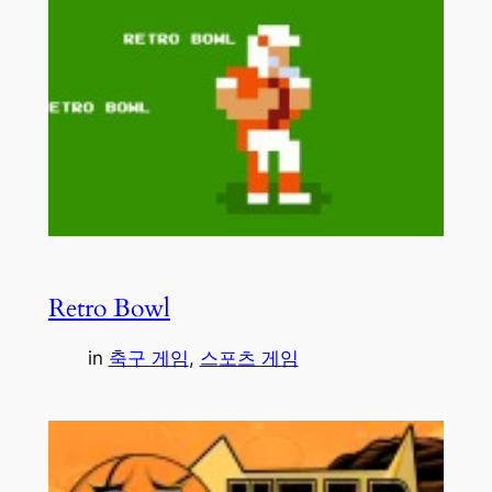
Retro Bowl
in
축구 게임
, 
스포츠 게임