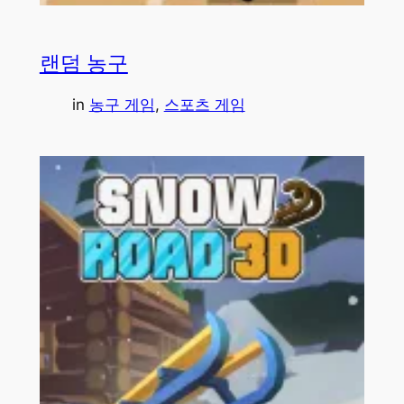
랜덤 농구
in
농구 게임
, 
스포츠 게임