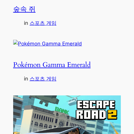
숲속 쥐
in
스포츠 게임
Pokémon Gamma Emerald
in
스포츠 게임