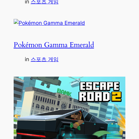
in
스포츠 게임
Pokémon Gamma Emerald
in
스포츠 게임