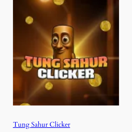
Tung Sahur Clicker