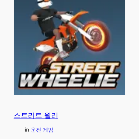
스트리트 윌리
in
운전 게임