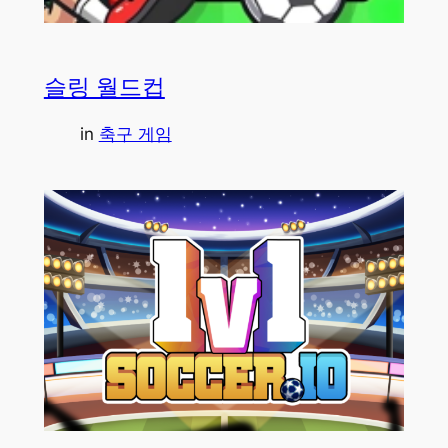
슬링 월드컵
in
축구 게임