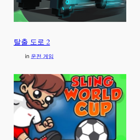
탈출 도로 2
in
운전 게임