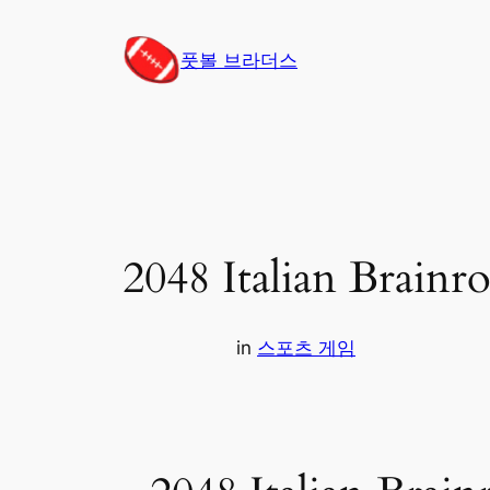
콘
텐
풋볼 브라더스
츠
로
바
로
가
기
2048 Italian Brainro
in
스포츠 게임