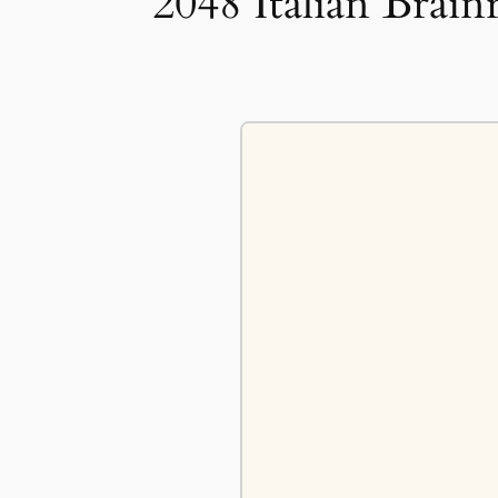
2048 Italian 