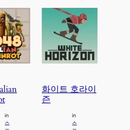
alian
화이트 호라이
ot
즌
in
in
스
스