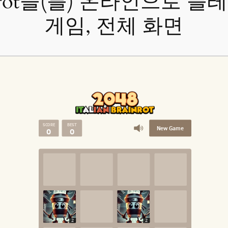
Brainrot을(를) 온라인으로
게임, 전체 화면