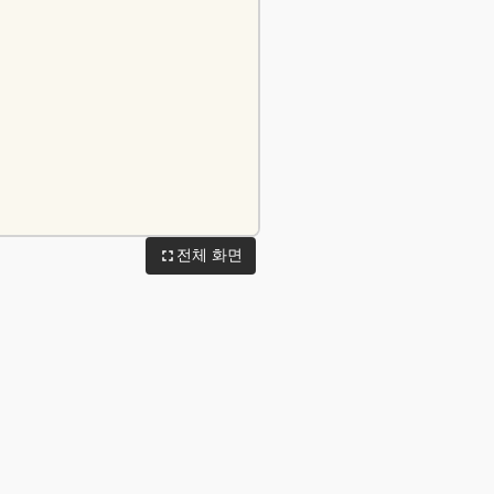
전체 화면