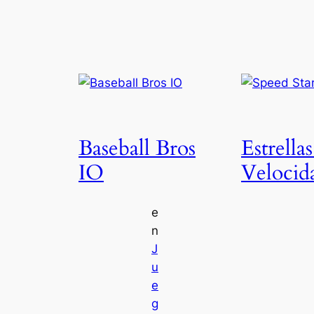
Baseball Bros
Estrellas
IO
Velocid
e
n
J
u
e
g