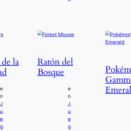
 de la
Ratón del
Pokém
ad
Bosque
Gamm
Emera
e
e
n
n
J
J
u
u
e
e
g
g