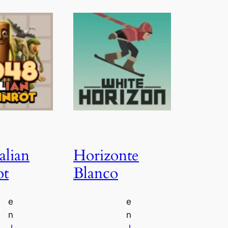
alian
Horizonte
ot
Blanco
e
e
n
n