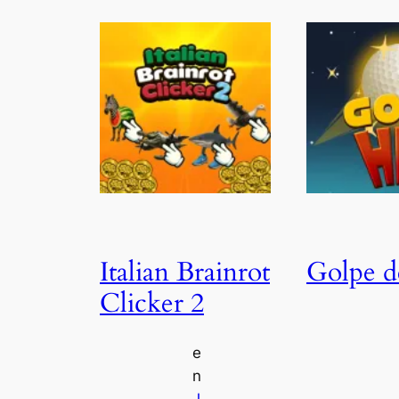
Italian Brainrot
Golpe d
Clicker 2
e
n