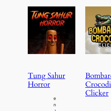
Tung Sahur
Bombar
Horror
Crocodi
Clicker
e
n