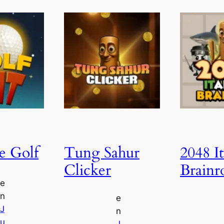
e Golf
Tung Sahur
2048 It
Clicker
Brainr
e
n
e
J
n
u