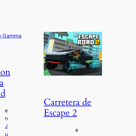
on
a
ld
Carretera de
Escape 2
e
n
J
e
u