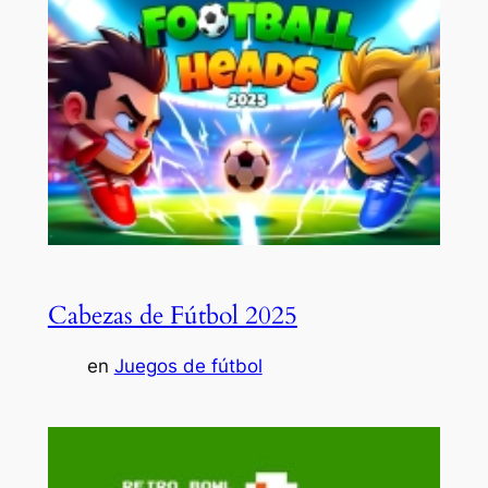
Cabezas de Fútbol 2025
en
Juegos de fútbol