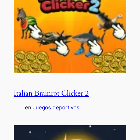
Italian Brainrot Clicker 2
en
Juegos deportivos