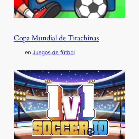
Copa Mundial de Tirachinas
en
Juegos de fútbol