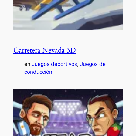
Carretera Nevada 3D
en
Juegos deportivos
, 
Juegos de
conducción