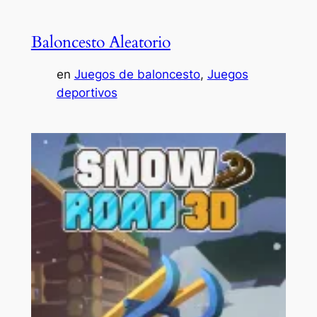
Baloncesto Aleatorio
en
Juegos de baloncesto
, 
Juegos
deportivos