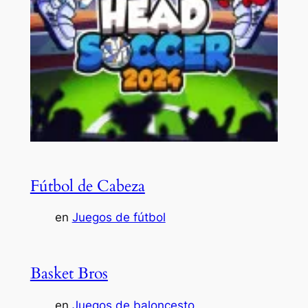
Fútbol de Cabeza
en
Juegos de fútbol
Basket Bros
en
Juegos de baloncesto