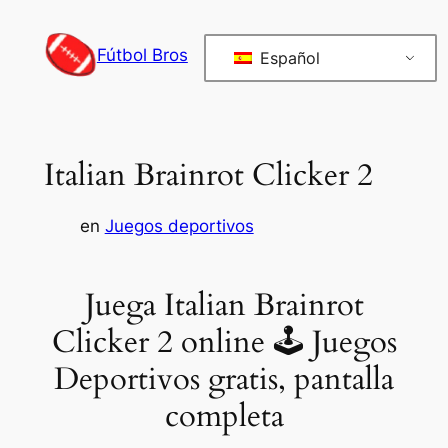
Saltar
al
Fútbol Bros
Español
contenido
Italian Brainrot Clicker 2
en
Juegos deportivos
Juega Italian Brainrot
Clicker 2 online 🕹 Juegos
Deportivos gratis, pantalla
completa