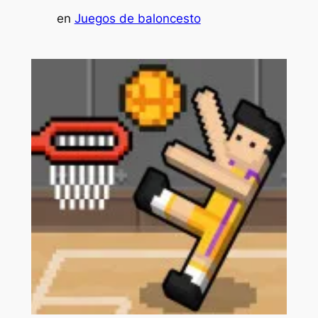
en
Juegos de baloncesto