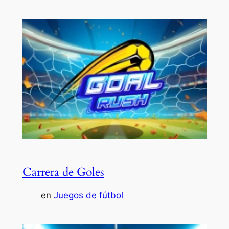
Carrera de Goles
en
Juegos de fútbol