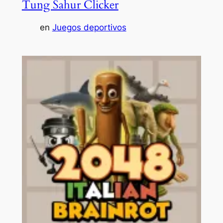
Tung Sahur Clicker
en
Juegos deportivos