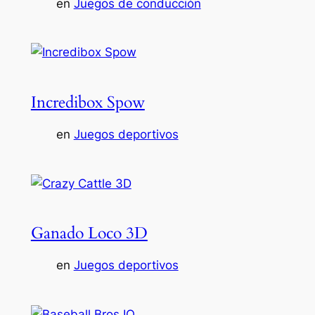
en
Juegos de conducción
Incredibox Spow
en
Juegos deportivos
Ganado Loco 3D
en
Juegos deportivos