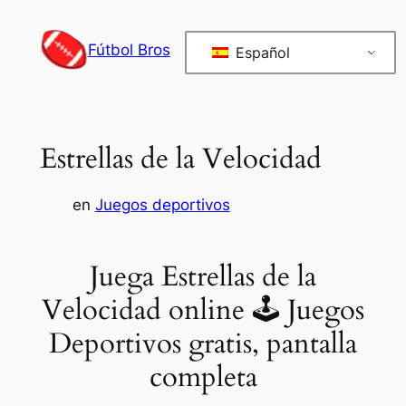
Saltar
al
Fútbol Bros
Español
contenido
Estrellas de la Velocidad
en
Juegos deportivos
Juega Estrellas de la
Velocidad online 🕹 Juegos
Deportivos gratis, pantalla
completa