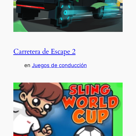
Carretera de Escape 2
en
Juegos de conducción