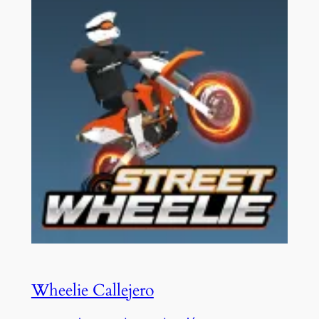
Wheelie Callejero