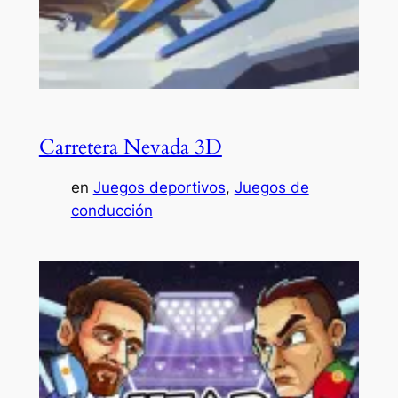
Carretera Nevada 3D
en
Juegos deportivos
, 
Juegos de
conducción