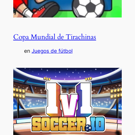
Copa Mundial de Tirachinas
en
Juegos de fútbol