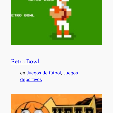
Retro Bowl
en
Juegos de fútbol
, 
Juegos
deportivos