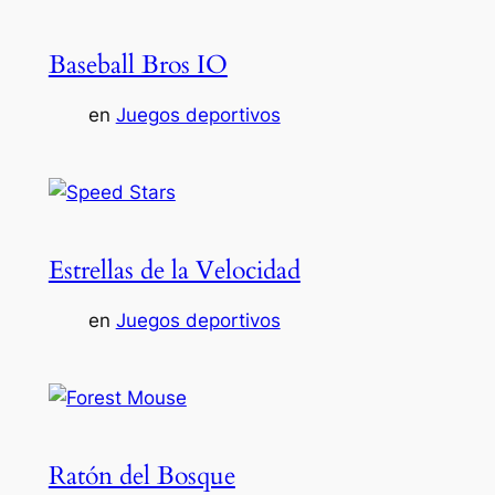
Baseball Bros IO
en
Juegos deportivos
Estrellas de la Velocidad
en
Juegos deportivos
Ratón del Bosque