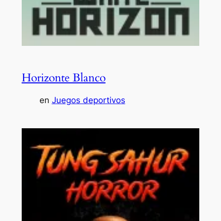
Horizonte Blanco
en
Juegos deportivos