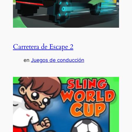
Carretera de Escape 2
en
Juegos de conducción