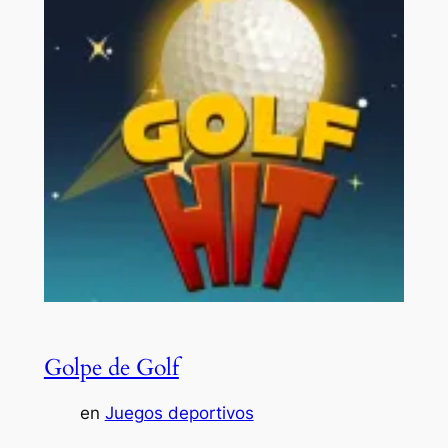
Golpe de Golf
en
Juegos deportivos