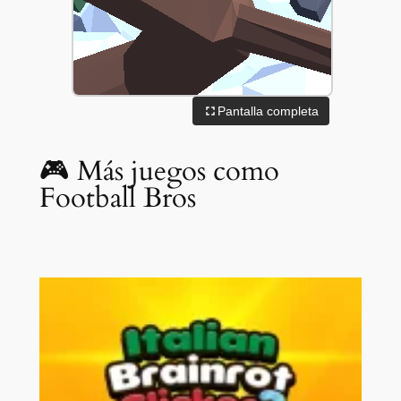
Pantalla completa
🎮 Más juegos como
Football Bros