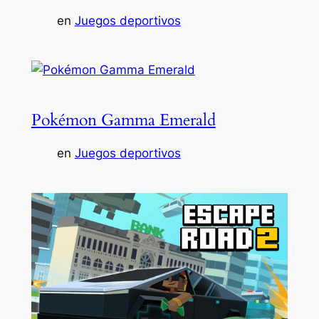
en
Juegos deportivos
Pokémon Gamma Emerald
en
Juegos deportivos