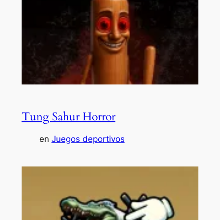
Tung Sahur Horror
en
Juegos deportivos