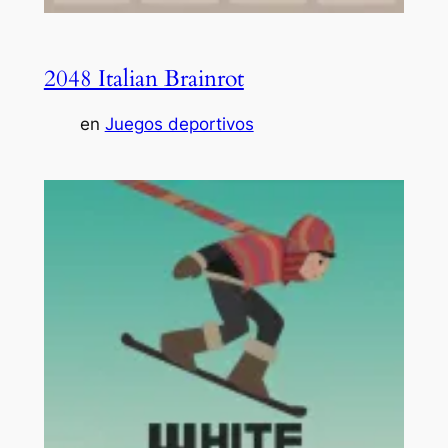
2048 Italian Brainrot
en
Juegos deportivos