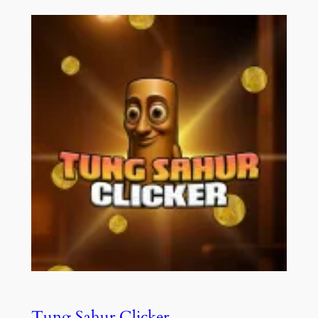
Tung Sahur Clicker