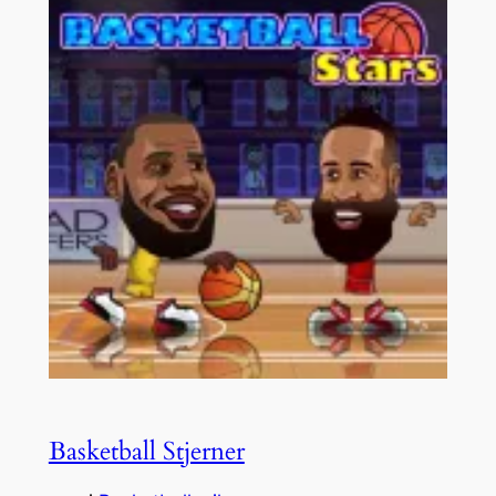
Basketball Stjerner