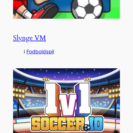
Slynge VM
i
Fodboldspil