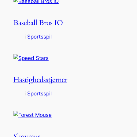
Baseball Bros IO
i
Sportsspil
Hastighedsstjerner
i
Sportsspil
Skovmus