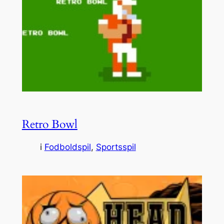
Retro Bowl
i
Fodboldspil
, 
Sportsspil