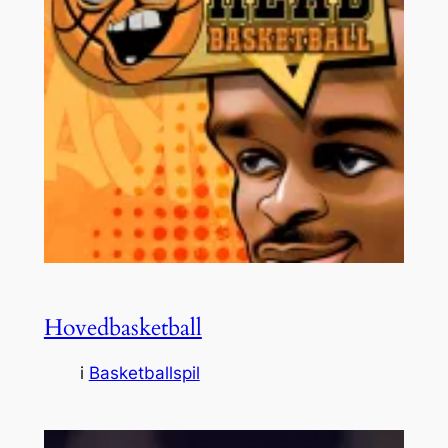
Hovedbasketball
i
Basketballspil