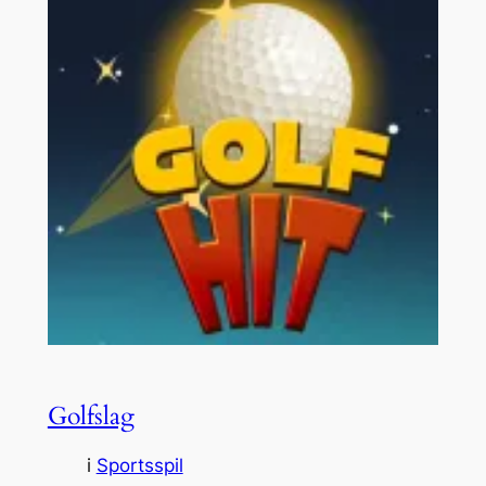
Golfslag
i
Sportsspil