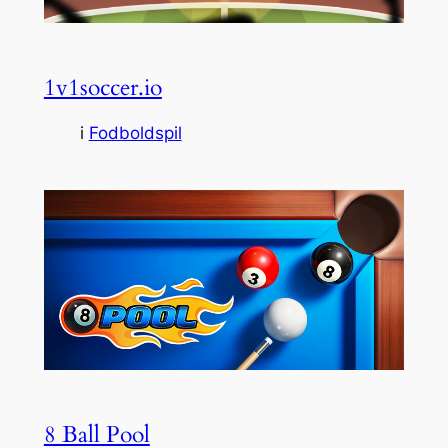
1v1soccer.io
i
Fodboldspil
8 Ball Pool