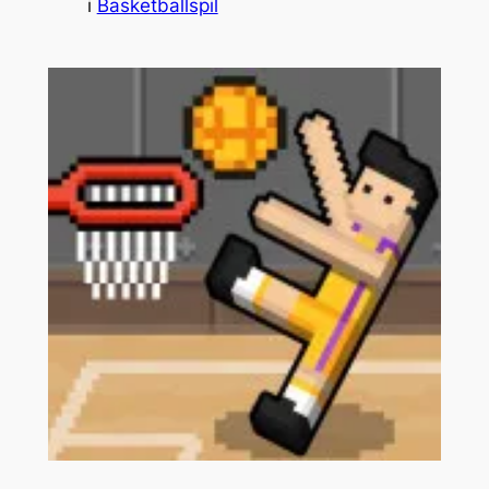
i
Basketballspil