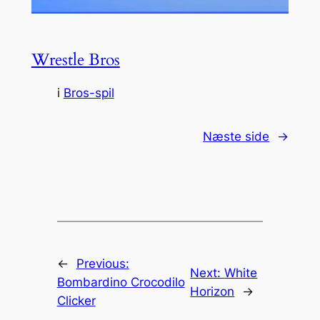
Wrestle Bros
i
Bros-spil
Næste side
→
←
Previous:
Next:
White
Bombardino Crocodilo
Horizon
→
Clicker