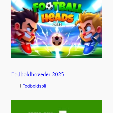
Fodboldhoveder 2025
i
Fodboldspil