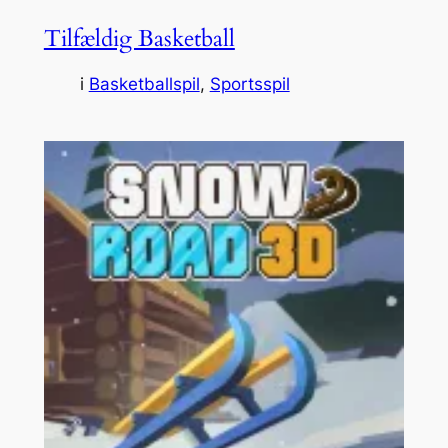
Tilfældig Basketball
i
Basketballspil
, 
Sportsspil