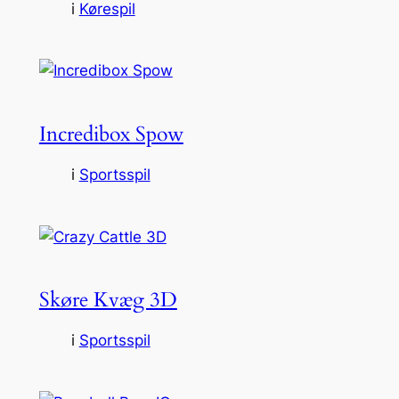
i
Kørespil
Incredibox Spow
i
Sportsspil
Skøre Kvæg 3D
i
Sportsspil