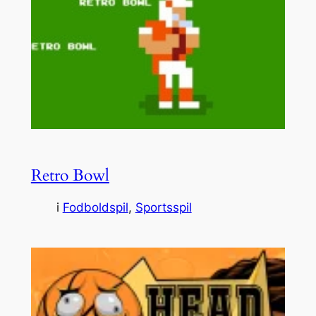
Retro Bowl
i
Fodboldspil
, 
Sportsspil