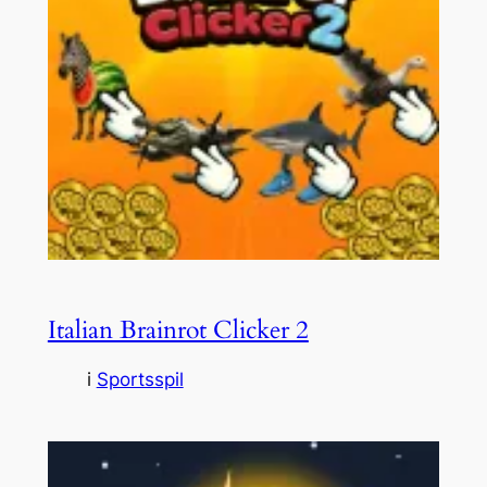
Italian Brainrot Clicker 2
i
Sportsspil