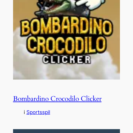
Bombardino Crocodilo Clicker
i
Sportsspil