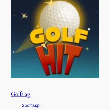
Golfslag
i
Sportsspil