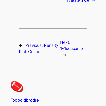
Næste side
→
Next:
←
Previous:
Penalty
1v1soccer.io
Kick Online
→
Fodboldbrødre