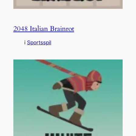
2048 Italian Brainrot
i
Sportsspil