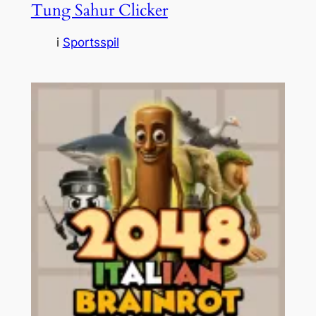
Tung Sahur Clicker
i
Sportsspil