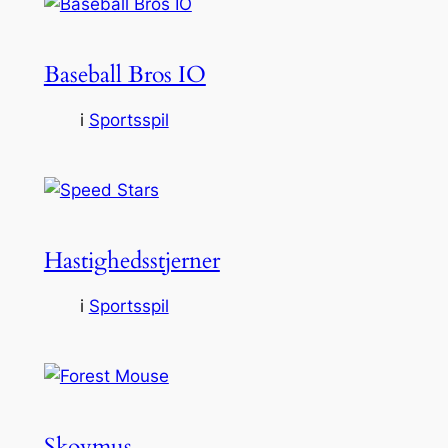
Baseball Bros IO
i
Sportsspil
Hastighedsstjerner
i
Sportsspil
Skovmus