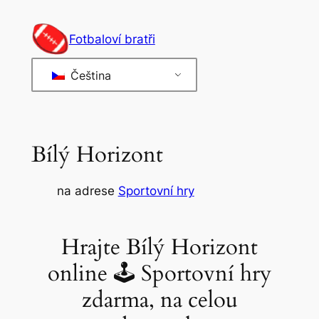
Přeskočit
na
Fotbaloví bratři
obsah
Čeština
Bílý Horizont
na adrese
Sportovní hry
Hrajte Bílý Horizont
online 🕹 Sportovní hry
zdarma, na celou