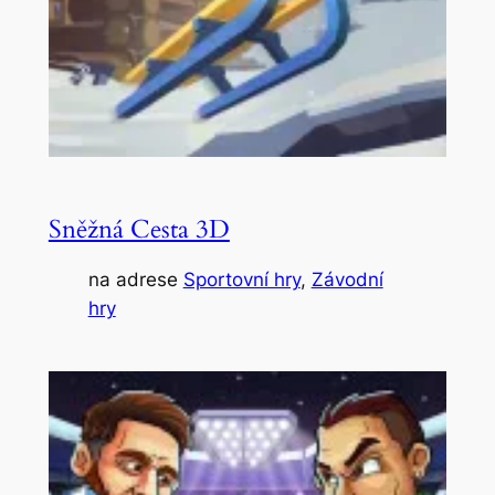
Sněžná Cesta 3D
na adrese
Sportovní hry
, 
Závodní
hry