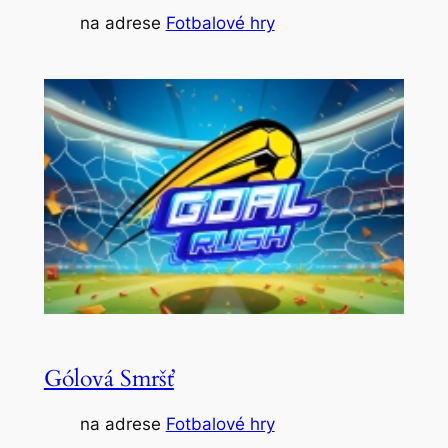
na adrese
Fotbalové hry
Gólová Smršť
na adrese
Fotbalové hry