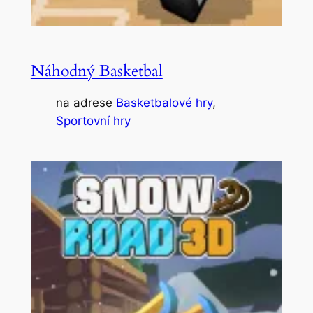
Náhodný Basketbal
na adrese
Basketbalové hry
, 
Sportovní hry