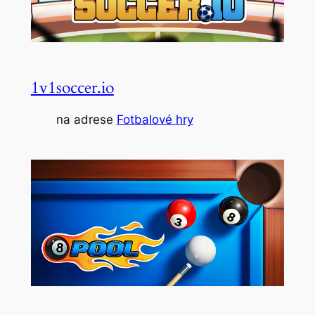
1v1soccer.io
na adrese
Fotbalové hry