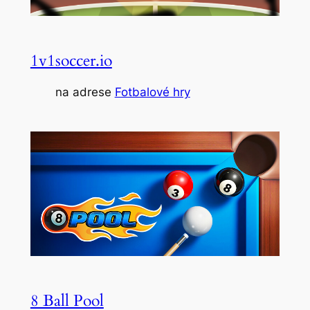
1v1soccer.io
na adrese
Fotbalové hry
8 Ball Pool