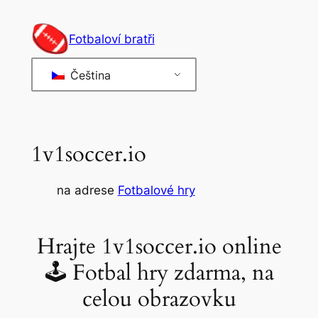
Přeskočit
na
Fotbaloví bratři
obsah
Čeština
1v1soccer.io
na adrese
Fotbalové hry
Hrajte 1v1soccer.io online
🕹 Fotbal hry zdarma, na
celou obrazovku