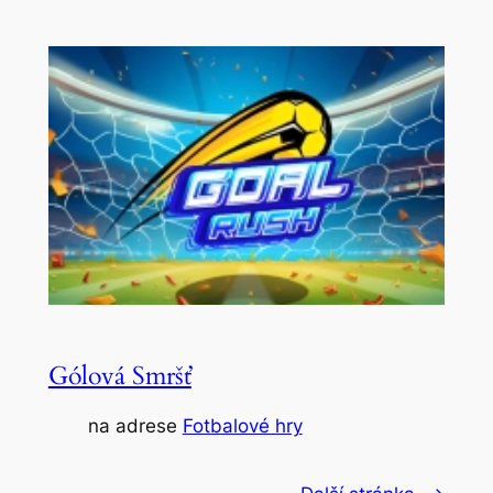
Gólová Smršť
na adrese
Fotbalové hry