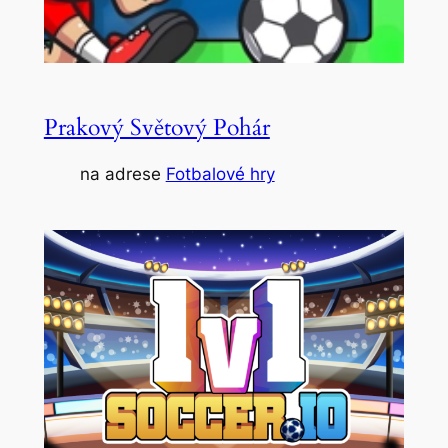
Prakový Světový Pohár
na adrese
Fotbalové hry