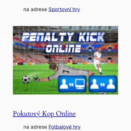
na adrese
Sportovní hry
Pokutový Kop Online
na adrese
Fotbalové hry