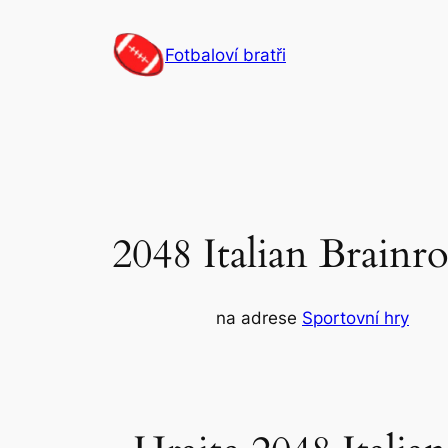
Přeskočit
na
Fotbaloví bratři
obsah
2048 Italian Brainro
na adrese
Sportovní hry