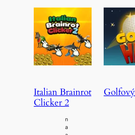
Italian Brainrot
Golfový
Clicker 2
n
a