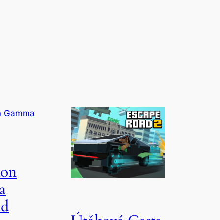
on
a
ld