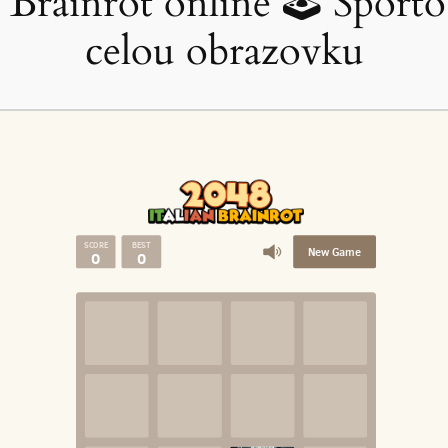
n Brainrot online 🕹 Sport
celou obrazovku