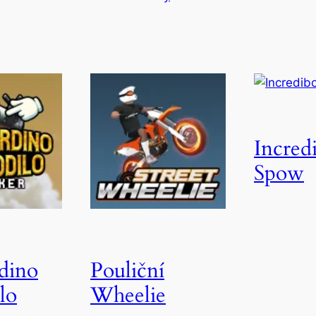
Incred
Spow
dino
Pouliční
lo
Wheelie