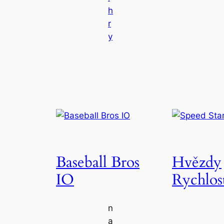
h
r
y
Baseball Bros
Hvězdy
IO
Rychlos
n
a