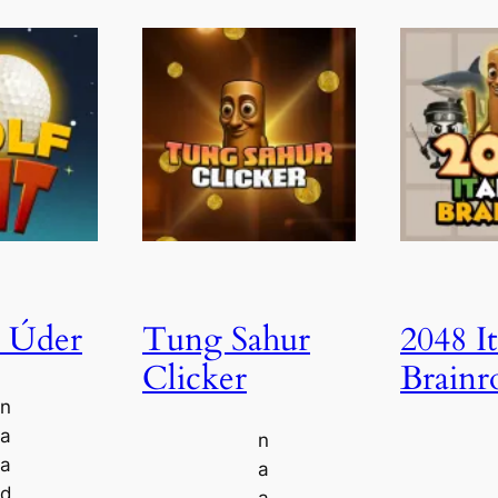
 Úder
Tung Sahur
2048 It
Clicker
Brainr
n
a
n
a
a
d