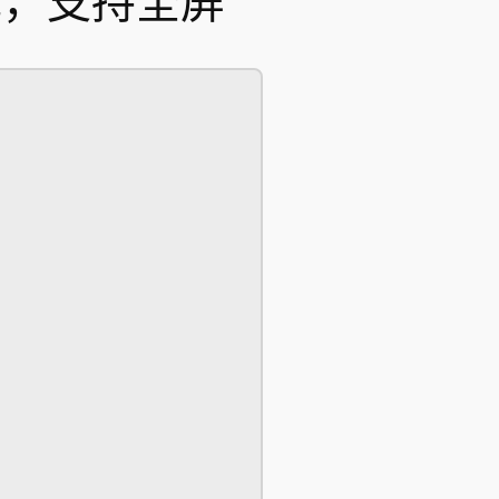
球游戏，支持全屏