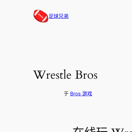
跳
至
足球兄弟
内
容
Wrestle Bros
于
Bros 游戏