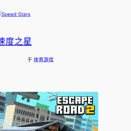
速度之星
于
体育游戏