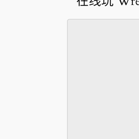
在线玩 Wre