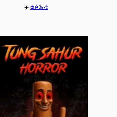
于
体育游戏