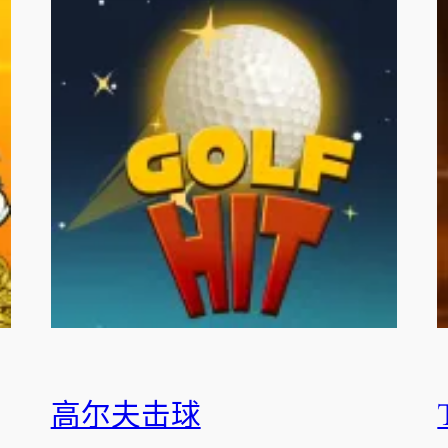
高尔夫击球