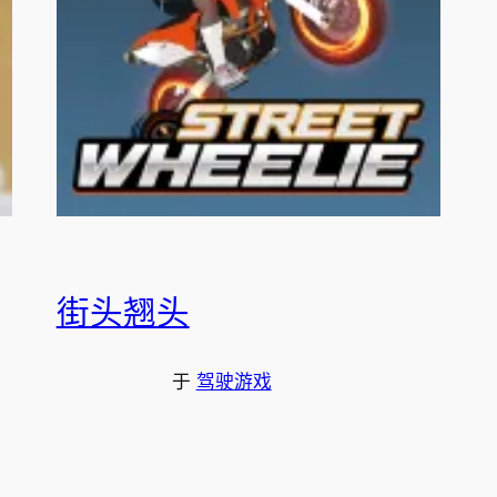
街头翘头
于
驾驶游戏