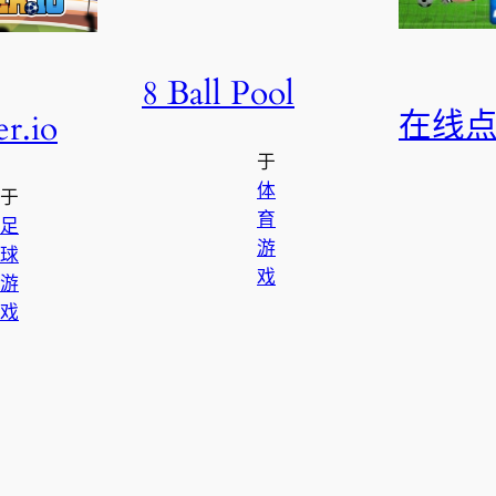
8 Ball Pool
在线
r.io
于
体
于
育
足
游
球
戏
游
戏