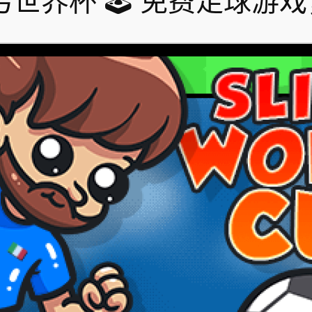
弓世界杯 🕹 免费足球游