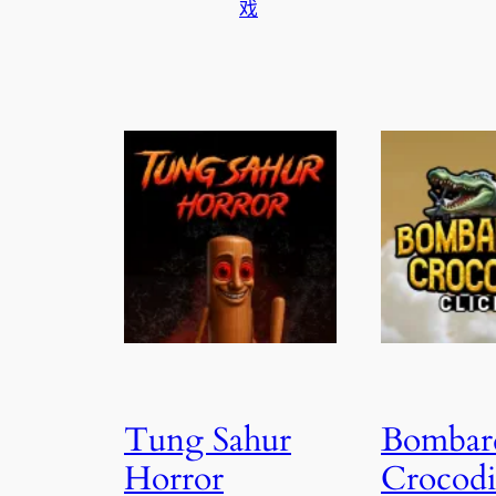
戏
Tung Sahur
Bombar
Horror
Crocodi