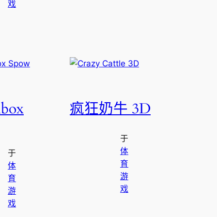
戏
ibox
疯狂奶牛 3D
于
体
于
育
体
游
育
戏
游
戏