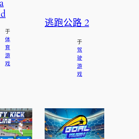
a
ld
逃跑公路 2
于
体
于
育
驾
游
驶
戏
游
戏