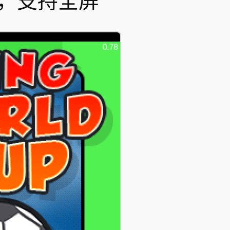
戏，支持全屏