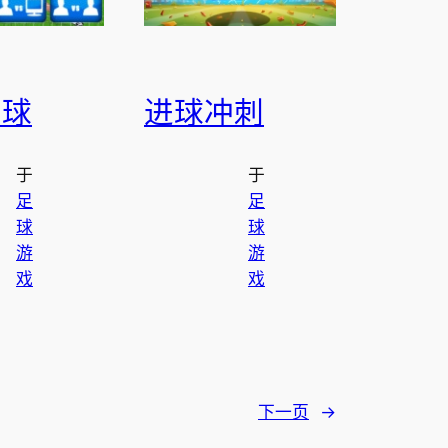
点球
进球冲刺
于
于
足
足
球
球
游
游
戏
戏
下一页
→