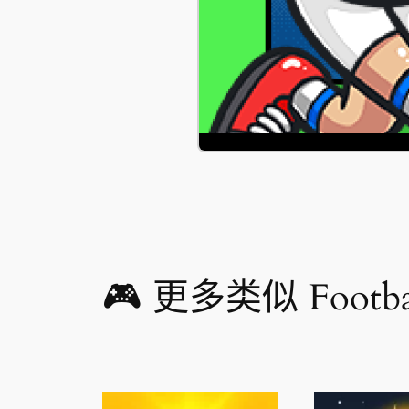
🎮 更多类似 Footba