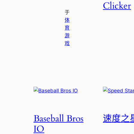
Clicker
于
体
育
游
戏
Baseball Bros
速度之
IO