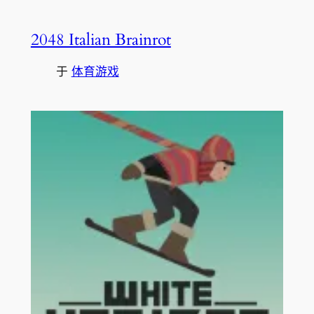
2048 Italian Brainrot
于
体育游戏