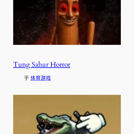
Tung Sahur Horror
于
体育游戏