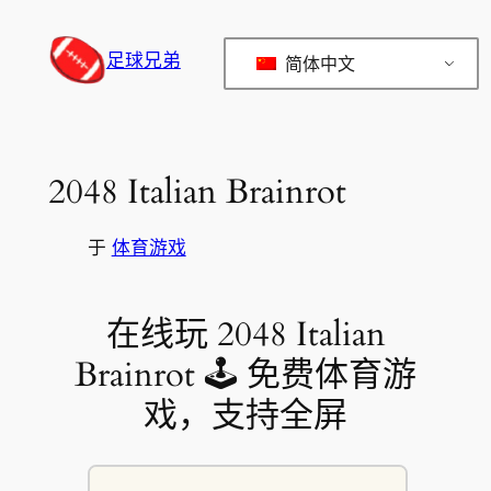
跳
至
足球兄弟
简体中文
内
容
2048 Italian Brainrot
于
体育游戏
在线玩 2048 Italian
Brainrot 🕹 免费体育游
戏，支持全屏