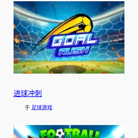
进球冲刺
于
足球游戏