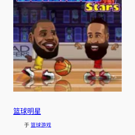
篮球明星
于
篮球游戏