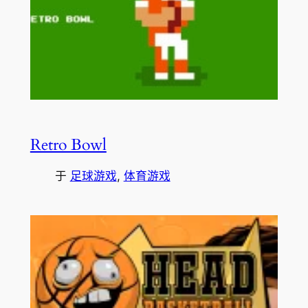
Retro Bowl
于
足球游戏
, 
体育游戏