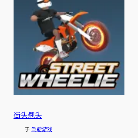
街头翘头
于
驾驶游戏