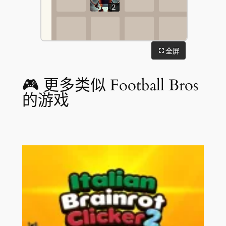
全屏
🎮 更多类似 Football Bros
的游戏