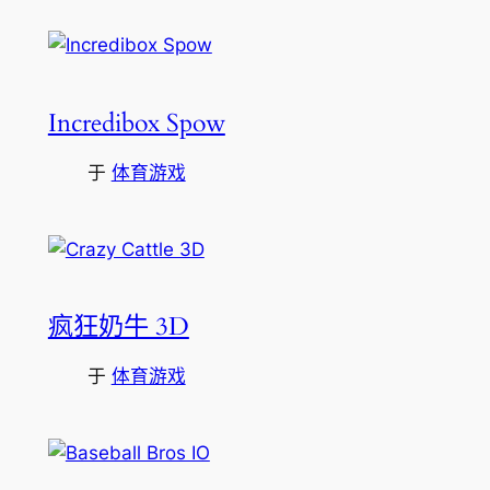
Incredibox Spow
于
体育游戏
疯狂奶牛 3D
于
体育游戏