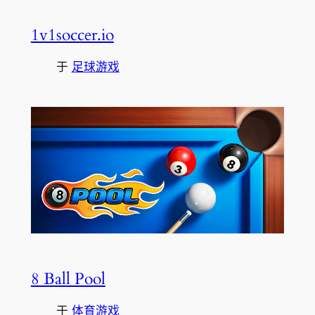
1v1soccer.io
于
足球游戏
8 Ball Pool
于
体育游戏