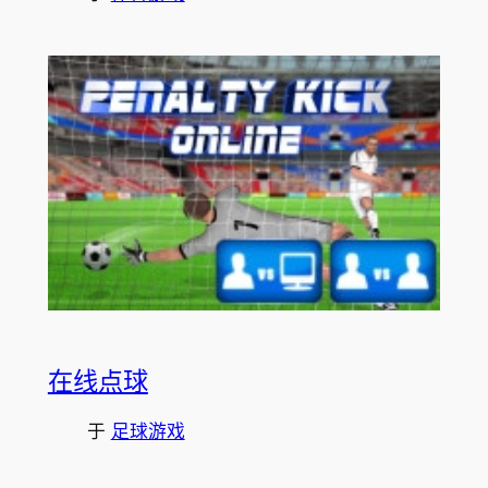
在线点球
于
足球游戏