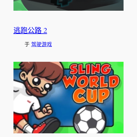
逃跑公路 2
于
驾驶游戏