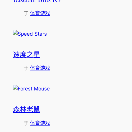
于
体育游戏
速度之星
于
体育游戏
森林老鼠
于
体育游戏