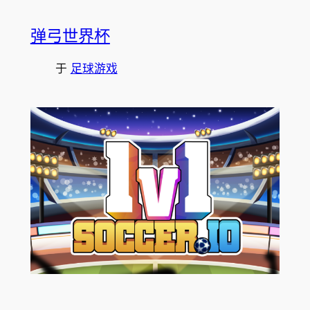
弹弓世界杯
于
足球游戏