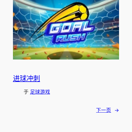
进球冲刺
于
足球游戏
下一页
→