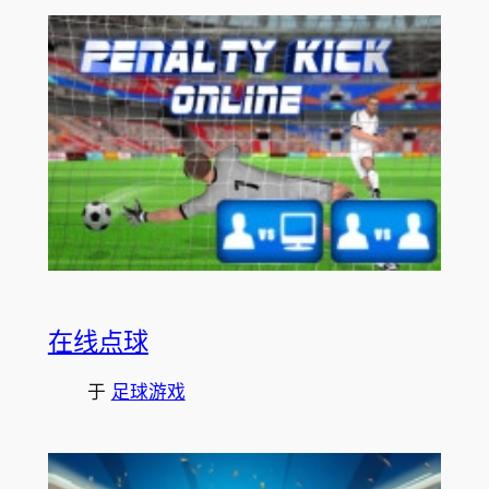
在线点球
于
足球游戏