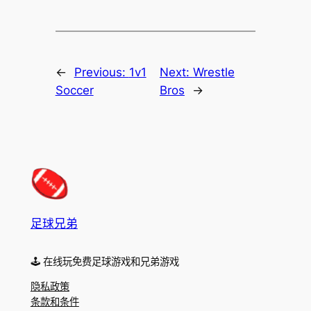
←
Previous:
1v1
Next:
Wrestle
Soccer
Bros
→
足球兄弟
🕹 在线玩免费足球游戏和兄弟游戏
隐私政策
条款和条件