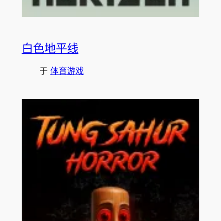
白色地平线
于
体育游戏