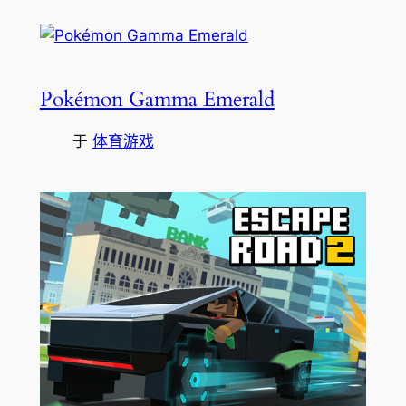
Pokémon Gamma Emerald
于
体育游戏