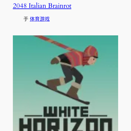
2048 Italian Brainrot
于
体育游戏