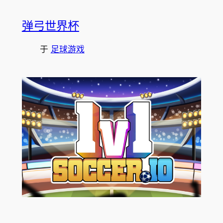
弹弓世界杯
于
足球游戏