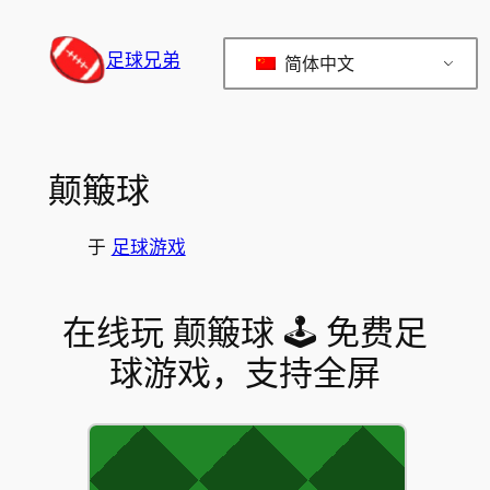
跳
至
足球兄弟
简体中文
内
容
颠簸球
于
足球游戏
在线玩 颠簸球 🕹 免费足
球游戏，支持全屏