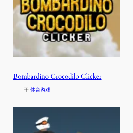
Bombardino Crocodilo Clicker
于
体育游戏