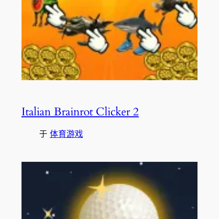
Italian Brainrot Clicker 2
于
体育游戏