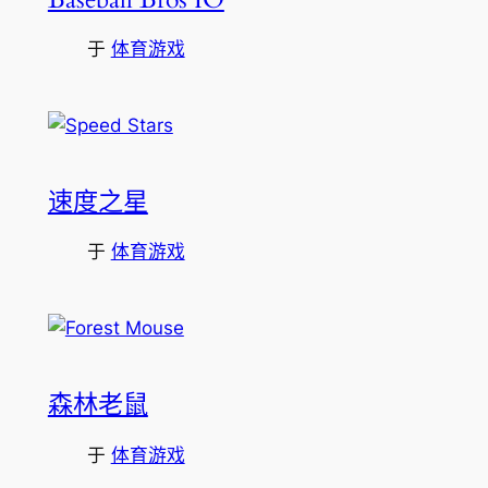
于
体育游戏
速度之星
于
体育游戏
森林老鼠
于
体育游戏