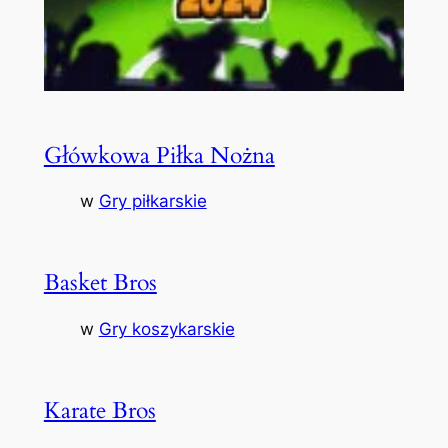
Główkowa Piłka Nożna
w
Gry piłkarskie
Basket Bros
w
Gry koszykarskie
Karate Bros