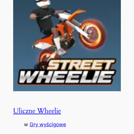
Uliczne Wheelie
w
Gry wyścigowe