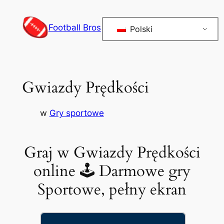
Przejdź
do
Football Bros
Polski
treści
Gwiazdy Prędkości
w
Gry sportowe
Graj w Gwiazdy Prędkości
online 🕹 Darmowe gry
Sportowe, pełny ekran