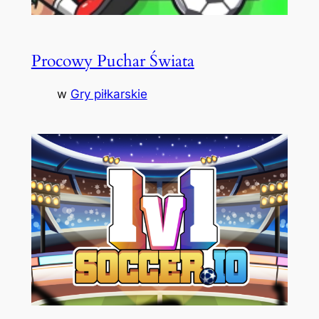
Procowy Puchar Świata
w
Gry piłkarskie