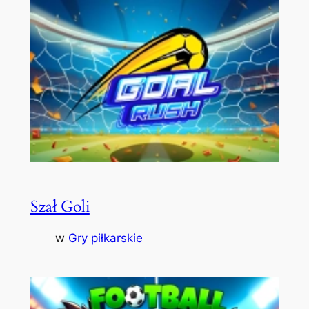
Szał Goli
w
Gry piłkarskie