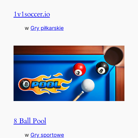
1v1soccer.io
w
Gry piłkarskie
8 Ball Pool
w
Gry sportowe