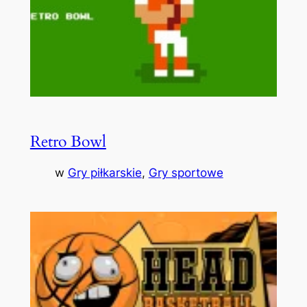
Retro Bowl
w
Gry piłkarskie
, 
Gry sportowe