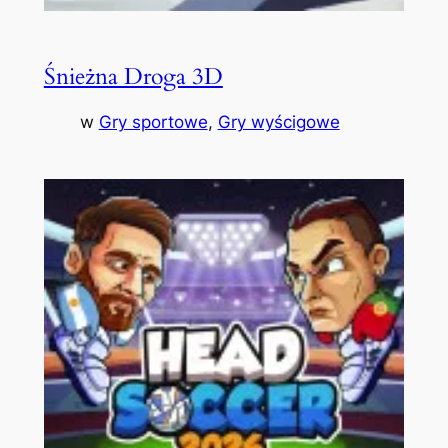
Śnieżna Droga 3D
w
Gry sportowe
, 
Gry wyścigowe