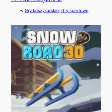
w
Gry koszykarskie
, 
Gry sportowe