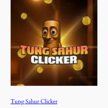
Tung Sahur Clicker