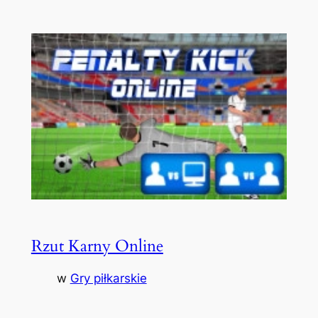
Rzut Karny Online
w
Gry piłkarskie