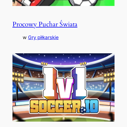
Procowy Puchar Świata
w
Gry piłkarskie