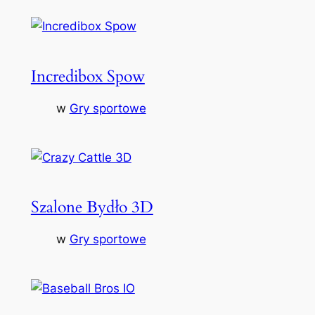
Incredibox Spow
w
Gry sportowe
Szalone Bydło 3D
w
Gry sportowe