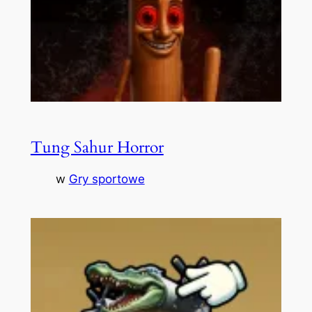
Tung Sahur Horror
w
Gry sportowe