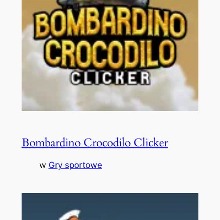
Bombardino Crocodilo Clicker
w
Gry sportowe