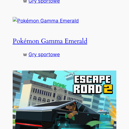
w
Gry sportowe
Pokémon Gamma Emerald
w
Gry sportowe