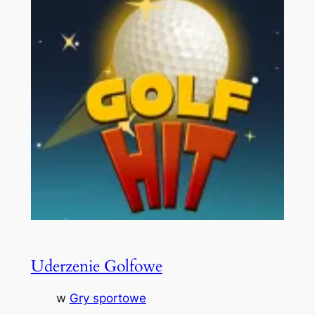
Uderzenie Golfowe
w
Gry sportowe