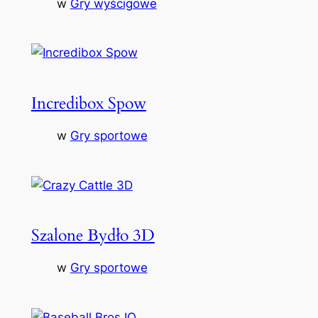
w
Gry wyścigowe
Incredibox Spow
w
Gry sportowe
Szalone Bydło 3D
w
Gry sportowe