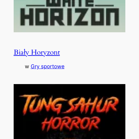
Biały Horyzont
w
Gry sportowe