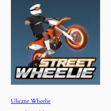
Uliczne Wheelie