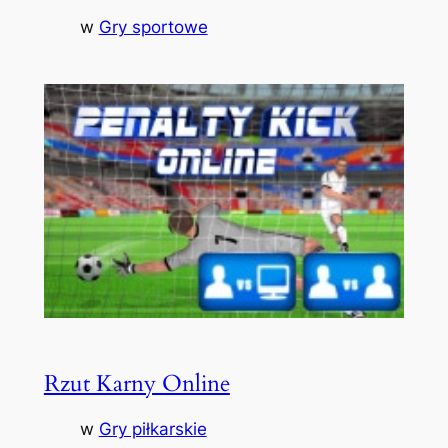
w
Gry sportowe
Rzut Karny Online
w
Gry piłkarskie