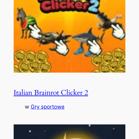
Italian Brainrot Clicker 2
w
Gry sportowe