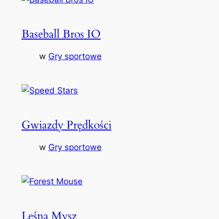
Baseball Bros IO
w
Gry sportowe
Gwiazdy Prędkości
w
Gry sportowe
Leśna Mysz