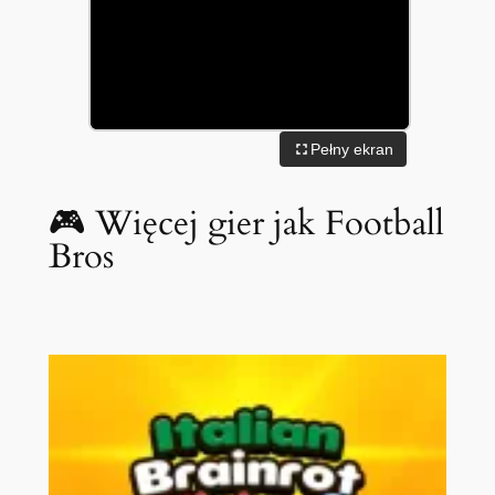
Pełny ekran
🎮 Więcej gier jak Football
Bros