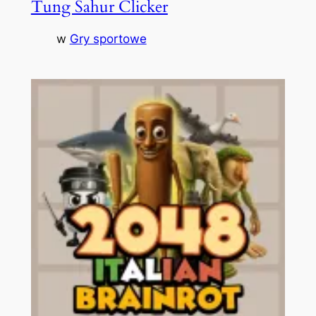
Tung Sahur Clicker
w
Gry sportowe