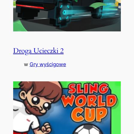
Droga Ucieczki 2
w
Gry wyścigowe