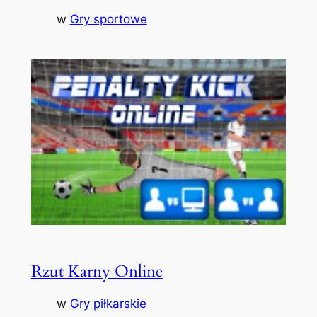
w
Gry sportowe
Rzut Karny Online
w
Gry piłkarskie