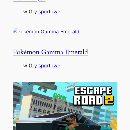
w
Gry sportowe
Pokémon Gamma Emerald
w
Gry sportowe