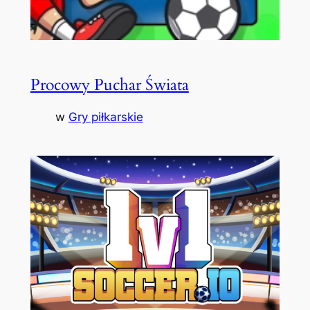
Procowy Puchar Świata
w
Gry piłkarskie