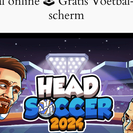
 online 🕹 Gratis Voetbal-
scherm