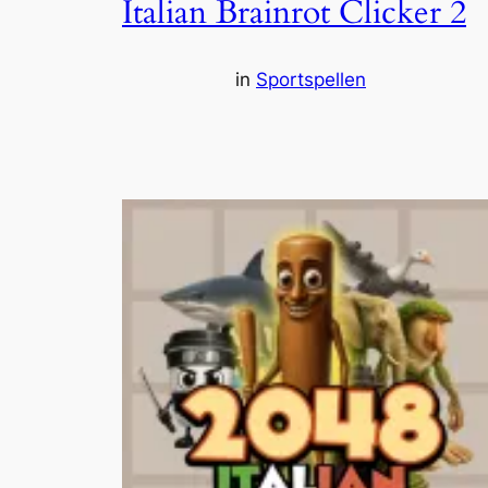
Italian Brainrot Clicker 2
in
Sportspellen