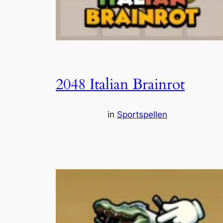
2048 Italian Brainrot
in
Sportspellen