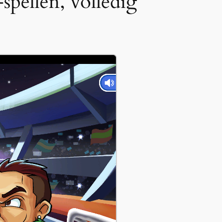
spellen, volledig