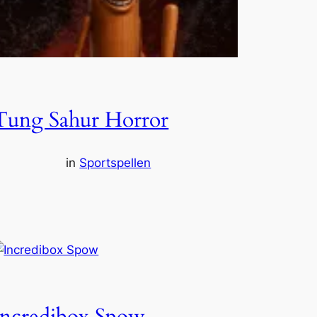
Tung Sahur Horror
in
Sportspellen
Incredibox Spow