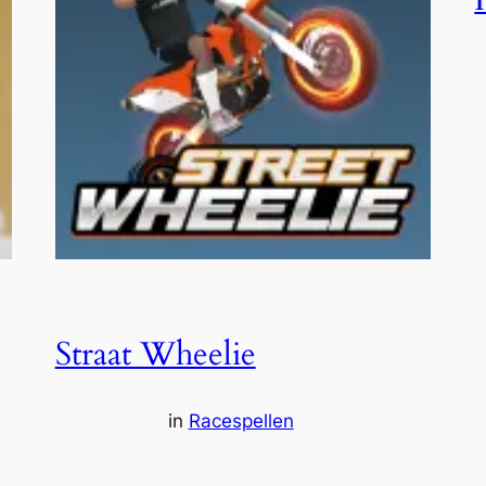
Straat Wheelie
in
Racespellen