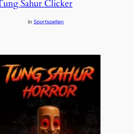
Tung Sahur Clicker
in
Sportspellen