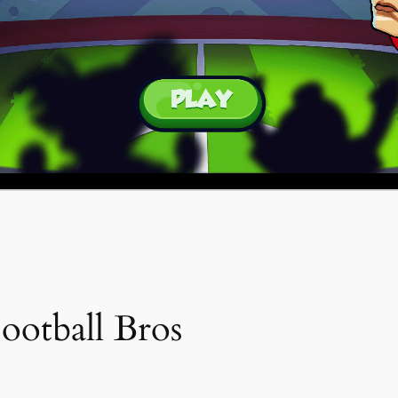
Football Bros