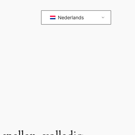
Nederlands