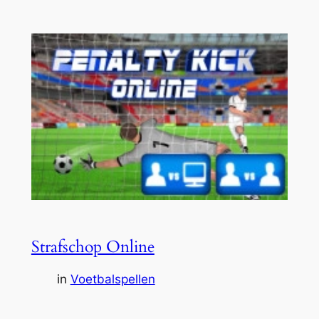
Strafschop Online
in
Voetbalspellen