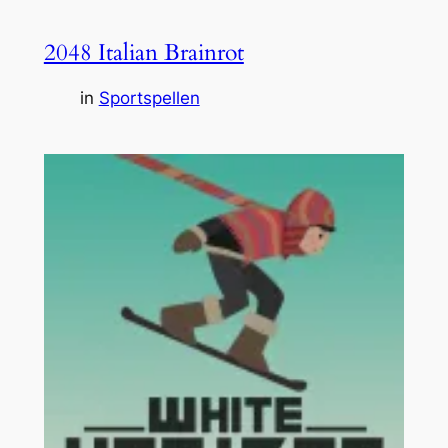
2048 Italian Brainrot
in
Sportspellen