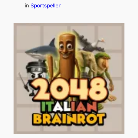
in
Sportspellen