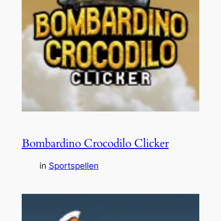
Bombardino Crocodilo Clicker
in
Sportspellen