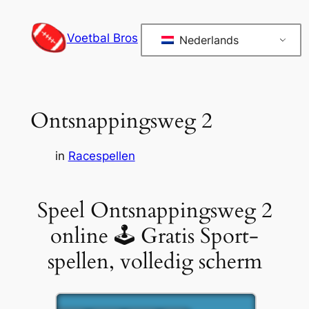
Ga
naar
Voetbal Bros
Nederlands
de
inhoud
Ontsnappingsweg 2
in
Racespellen
Speel Ontsnappingsweg 2
online 🕹 Gratis Sport-
spellen, volledig scherm