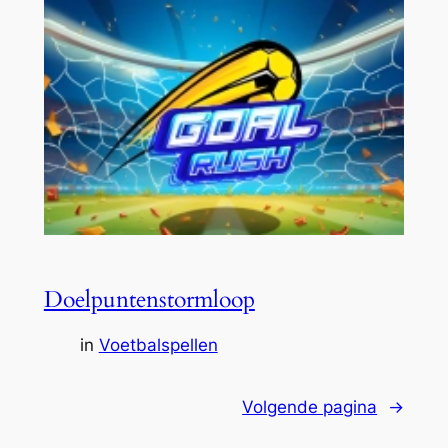
Doelpuntenstormloop
in
Voetbalspellen
Volgende pagina
→