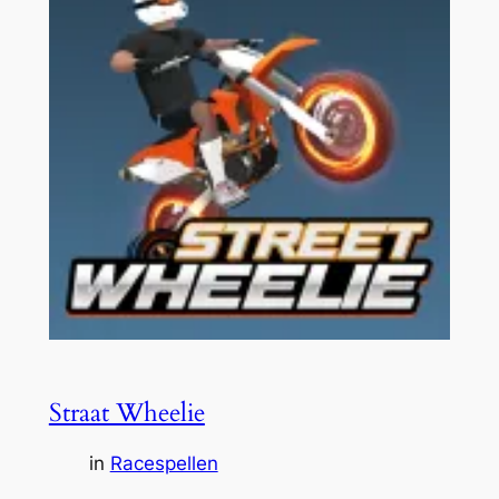
Straat Wheelie
in
Racespellen