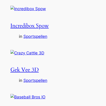
Incredibox Spow
in
Sportspellen
Gek Vee 3D
in
Sportspellen